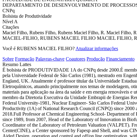
DEPARTAMENTO DE DESENVOLVIMENTO DE PROCESSOS
CNPq
Bolsista de Produtividade
Nível A
Citações
Maciel Filho, Rubens
Filho, Rubens Maciel
Filho, R. Maciel
Filho, 
MACIEL-FILHO, RUBENS
MACIEL FILHO
MACIEL FILHO, 
Você é RUBENS MACIEL FILHO?
Atualizar informações
Sobre
Formação
Palavras-chave
Coautores
Produção
Financiamento
Resumo Lattes
É bolsista de PRODUTIVIDADE 1A do CNPq desde 2000.É memb
pela Universidade Federal de São Carlos (1981), mestrado em Engen
England, UK. Atualmente é professor titular da Universidade Estad
Eletroquímicos, atuando principalmente nos temas de modelagem, oti
materiais para aplicação na área da saúde e em energia renováveis e
membro da Diretoria Executiva da Unidade Embrapii de Energias R
Federal University-1981, Nuclear Engineer- São Carlos Federal Univ
Productivity (1A) of National Research Council (CNPQ) since 2000
2018.Full Professor at Chemical Engineering School- Department of
since 1989, from 2007, Head of the Laboratory of Innovation in Biof
Coordinator of the Laboratory of Petroleum Valuation (VALPET). F
Center(CINE), a Center sponsored by Fapesp and Shell, and was CIN
Aided Design, operation and control and off/on line optimization, wi