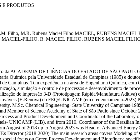
 E PRODUTOS
R.M.
Filho, M.R.
Rubens Maciel Filho
MACIEL, RUBENS
MACIEL F
R
MACIEL-FILHO, R.
MACIEL FILHO, RUBENS
MACIEL FILH
ro da ACADEMIA DE CIÊNCIAS DO ESTADO DE SÃO PAULO desde o
haria Química pela Universidade Estadual de Campinas (1985) e douto
ual de Campinas. Tem experiência na área de Engenharia Química, com
mização, simulação e controle de processos e desenvolvimento de proc
 utilização de impressão 3-D (Prototipagem Rápida/Manufatura Aditiva)
enováveis (E-Renova) da FEQ/UNICAMP (em credenciamento-2023).Prof
ersity, M.Sc. Chemical Engineering- State University of Campinas-19
 and Member of Science Academy of State of São Paulo since October
 Process and Product Development and Coordinator of the Laboratory
uels- UNICAMP (LIB), and from 2010, Coordinator of the Brazilian Ins
rom August of 2018 up to August 2023 was Head of Advanced Energy 
Es Director (2018-2020).The main research areas covers Modeling of
th special focus on Green Process Development and Biorefinery, specifi