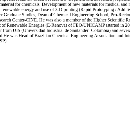
material for chemicals. Development of new materials for medical and re
and renewable energy and use of 3-D printing (Rapid Prototyping / Addit
er Graduate Studies, Dean of Chemical Engineering School, Pro-Rect
earch Center-CINE. He was also a member of the Higher Scientific Re
t of Renewable Energies (E-Renova) of FEQ/UNICAMP (started in 2023)
sor from UIS (Universidad Industrial de Santander- Colombia) and sever
d He was Head of Brazilian Chemical Engineering Association and Inte
SP).