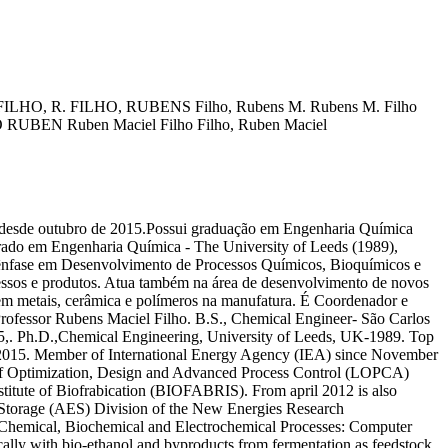
ILHO, R.
FILHO, RUBENS
Filho, Rubens M.
Rubens M. Filho
O RUBEN
Ruben Maciel Filho
Filho, Ruben Maciel
utubro de 2015.Possui graduação em Engenharia Química
rado em Engenharia Química - The University of Leeds (1989),
 ênfase em Desenvolvimento de Processos Químicos, Bioquímicos e
essos e produtos. Atua também na área de desenvolvimento de novos
 em metais, cerâmica e polímeros na manufatura. É Coordenador e
essor Rubens Maciel Filho. B.S., Chemical Engineer- São Carlos
85,. Ph.D.,Chemical Engineering, University of Leeds, UK-1989. Top
 2015. Member of International Energy Agency (IEA) since November
 of Optimization, Design and Advanced Process Control (LOPCA)
titute of Biofrabication (BIOFABRIS). From april 2012 is also
Storage (AES) Division of the New Energies Research
 Chemical, Biochemical and Electrochemical Processes: Computer
cally with bio-ethanol and byproducts from fermentation as feedstock.