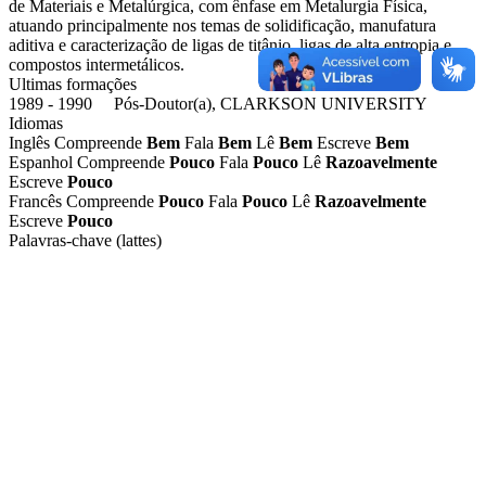
de Materiais e Metalúrgica, com ênfase em Metalurgia Física,
atuando principalmente nos temas de solidificação, manufatura
aditiva e caracterização de ligas de titânio, ligas de alta entropia e
compostos intermetálicos.
Ultimas formações
1989 - 1990 Pós-Doutor(a), CLARKSON UNIVERSITY
Idiomas
Inglês
Compreende
Bem
Fala
Bem
Lê
Bem
Escreve
Bem
Espanhol
Compreende
Pouco
Fala
Pouco
Lê
Razoavelmente
Escreve
Pouco
Francês
Compreende
Pouco
Fala
Pouco
Lê
Razoavelmente
Escreve
Pouco
Palavras-chave (lattes)