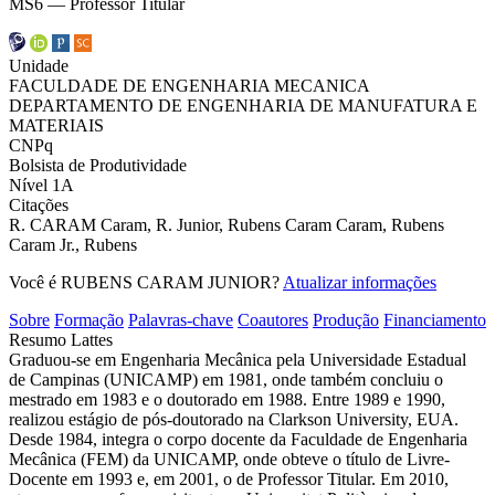
MS6 — Professor Titular
Unidade
FACULDADE DE ENGENHARIA MECANICA
DEPARTAMENTO DE ENGENHARIA DE MANUFATURA E
MATERIAIS
CNPq
Bolsista de Produtividade
Nível 1A
Citações
R. CARAM
Caram, R.
Junior, Rubens Caram
Caram, Rubens
Caram Jr., Rubens
Você é RUBENS CARAM JUNIOR?
Atualizar informações
Sobre
Formação
Palavras-chave
Coautores
Produção
Financiamento
Resumo Lattes
Graduou-se em Engenharia Mecânica pela Universidade Estadual
de Campinas (UNICAMP) em 1981, onde também concluiu o
mestrado em 1983 e o doutorado em 1988. Entre 1989 e 1990,
realizou estágio de pós-doutorado na Clarkson University, EUA.
Desde 1984, integra o corpo docente da Faculdade de Engenharia
Mecânica (FEM) da UNICAMP, onde obteve o título de Livre-
Docente em 1993 e, em 2001, o de Professor Titular. Em 2010,