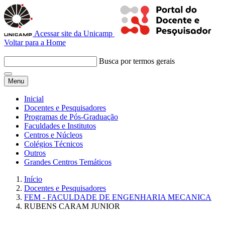
Acessar site da Unicamp
Voltar para a Home
Busca por termos gerais
Menu
Inicial
Docentes e Pesquisadores
Programas de Pós-Graduação
Faculdades e Institutos
Centros e Núcleos
Colégios Técnicos
Outros
Grandes Centros Temáticos
Início
Docentes e Pesquisadores
FEM - FACULDADE DE ENGENHARIA MECANICA
RUBENS CARAM JUNIOR