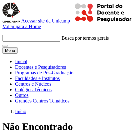
Acessar site da Unicamp
Voltar para a Home
Busca por termos gerais
Menu
Inicial
Docentes e Pesquisadores
Programas de Pós-Graduação
Faculdades e Institutos
Centros e Núcleos
Colégios Técnicos
Outros
Grandes Centros Temáticos
Início
Não Encontrado