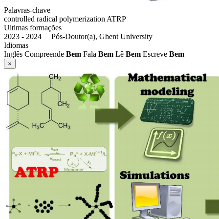
Palavras-chave
controlled radical polymerization
ATRP
Ultimas formações
2023 - 2024 Pós-Doutor(a), Ghent University
Idiomas
Inglês
Compreende
Bem
Fala
Bem
Lê
Bem
Escreve
Bem
Imagens
×
de
pesquisa