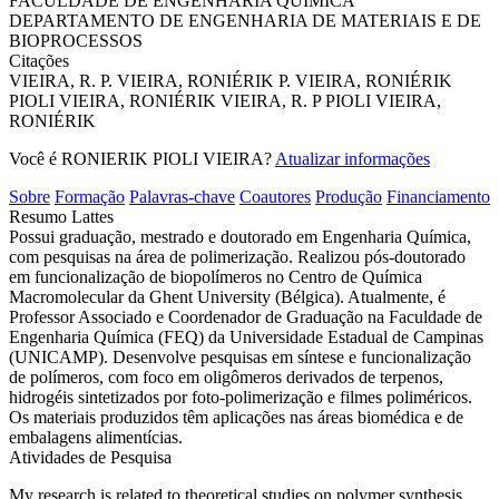
FACULDADE DE ENGENHARIA QUIMICA
DEPARTAMENTO DE ENGENHARIA DE MATERIAIS E DE
BIOPROCESSOS
Citações
VIEIRA, R. P.
VIEIRA, RONIÉRIK P.
VIEIRA, RONIÉRIK
PIOLI
VIEIRA, RONIÉRIK
VIEIRA, R. P
PIOLI VIEIRA,
RONIÉRIK
Você é RONIERIK PIOLI VIEIRA?
Atualizar informações
Sobre
Formação
Palavras-chave
Coautores
Produção
Financiamento
Resumo Lattes
Possui graduação, mestrado e doutorado em Engenharia Química,
com pesquisas na área de polimerização. Realizou pós-doutorado
em funcionalização de biopolímeros no Centro de Química
Macromolecular da Ghent University (Bélgica). Atualmente, é
Professor Associado e Coordenador de Graduação na Faculdade de
Engenharia Química (FEQ) da Universidade Estadual de Campinas
(UNICAMP). Desenvolve pesquisas em síntese e funcionalização
de polímeros, com foco em oligômeros derivados de terpenos,
hidrogéis sintetizados por foto-polimerização e filmes poliméricos.
Os materiais produzidos têm aplicações nas áreas biomédica e de
embalagens alimentícias.
Atividades de Pesquisa
My research is related to theoretical studies on polymer synthesis