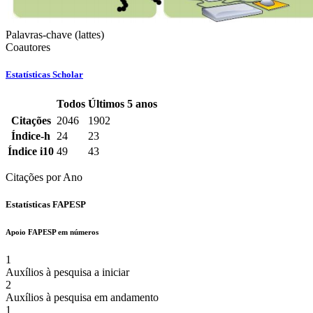
Palavras-chave (lattes)
Coautores
Estatísticas Scholar
Todos
Últimos 5 anos
Estatísticas
Citações
2046
1902
Scholar
Índice-h
24
23
do
Índice i10
49
43
docente
Citações por Ano
Estatísticas FAPESP
Apoio FAPESP em números
1
Auxílios à pesquisa a iniciar
2
Auxílios à pesquisa em andamento
1