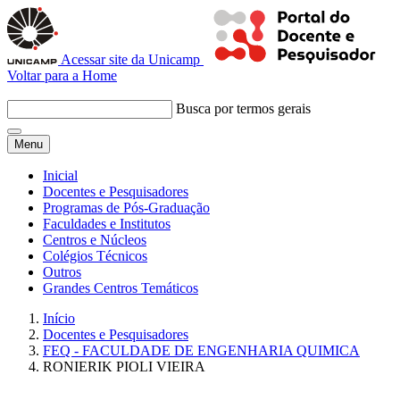
Acessar site da Unicamp
Voltar para a Home
Busca por termos gerais
Menu
Inicial
Docentes e Pesquisadores
Programas de Pós-Graduação
Faculdades e Institutos
Centros e Núcleos
Colégios Técnicos
Outros
Grandes Centros Temáticos
Início
Docentes e Pesquisadores
FEQ - FACULDADE DE ENGENHARIA QUIMICA
RONIERIK PIOLI VIEIRA