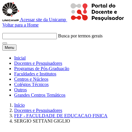
Acessar site da Unicamp
Voltar para a Home
Busca por termos gerais
Menu
Inicial
Docentes e Pesquisadores
Programas de Pós-Graduação
Faculdades e Institutos
Centros e Núcleos
Colégios Técnicos
Outros
Grandes Centros Temáticos
Início
Docentes e Pesquisadores
FEF - FACULDADE DE EDUCACAO FISICA
SERGIO SETTANI GIGLIO