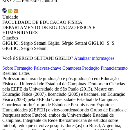
MS3.2 — Professor Doutor II
Unidade
FACULDADE DE EDUCACAO FISICA
DEPARTAMENTO DE EDUCACAO FISICA E
HUMANIDADES
Citações
GIGLIO, Sérgio Settani
Giglio, Sérgio Settani
GIGLIO, S. S.
GIGLIO, Sérgio Setanni
Você é SERGIO SETTANI GIGLIO?
Atualizar informações
Sobre
Formação
Palavras-chave
Coautores
Produção
Financiamento
Resumo Lattes
Professor no curso de graduação e pós-graduação em Educação
Física da Universidade Estadual de Campinas. Doutor em Ciências
pela EEFE da Universidade de São Paulo (2013). Mestre em
Educação Física (2007), licenciado (2005) e bacharel em Educação
Física (2003) pela FEF da Universidade Estadual de Campinas.
Coordenador do Grupo de Estudos e Pesquisas em Esporte e
Humanidades (GEPEH) e vice-coordenador do Grupo de Estudos e
Pesquisas sobre Futebol, ambos da Universidade Estadual de
Campinas. Integrante da Rede Iberoamericana de estudos sobre
futebol, rede que envolve pesquisadores(as) do Brasil, Argentina,