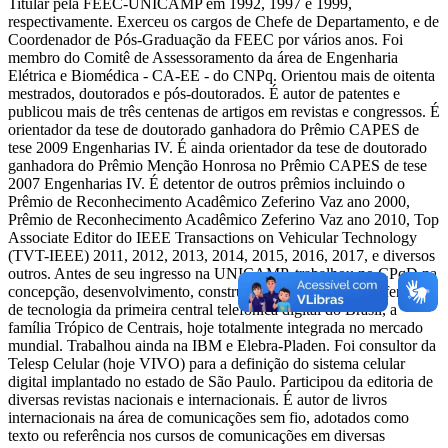
Titular pela FEEC-UNICAMP em 1992, 1997 e 1999,
respectivamente. Exerceu os cargos de Chefe de Departamento, e de
Coordenador de Pós-Graduação da FEEC por vários anos. Foi
membro do Comitê de Assessoramento da área de Engenharia
Elétrica e Biomédica - CA-EE - do CNPq. Orientou mais de oitenta
mestrados, doutorados e pós-doutorados. É autor de patentes e
publicou mais de três centenas de artigos em revistas e congressos. É
orientador da tese de doutorado ganhadora do Prêmio CAPES de
tese 2009 Engenharias IV. É ainda orientador da tese de doutorado
ganhadora do Prêmio Menção Honrosa no Prêmio CAPES de tese
2007 Engenharias IV. É detentor de outros prêmios incluindo o
Prêmio de Reconhecimento Acadêmico Zeferino Vaz ano 2000,
Prêmio de Reconhecimento Acadêmico Zeferino Vaz ano 2010, Top
Associate Editor do IEEE Transactions on Vehicular Technology
(TVT-IEEE) 2011, 2012, 2013, 2014, 2015, 2016, 2017, e diversos
outros. Antes de seu ingresso na UNICAMP, trabalhou no CPqD na
concepção, desenvolvimento, construção, integração e transferência
de tecnologia da primeira central telefônica digital do Brasil, a
família Trópico de Centrais, hoje totalmente integrada no mercado
mundial. Trabalhou ainda na IBM e Elebra-Pladen. Foi consultor da
Telesp Celular (hoje VIVO) para a definição do sistema celular
digital implantado no estado de São Paulo. Participou da editoria de
diversas revistas nacionais e internacionais. É autor de livros
internacionais na área de comunicações sem fio, adotados como
texto ou referência nos cursos de comunicações em diversas