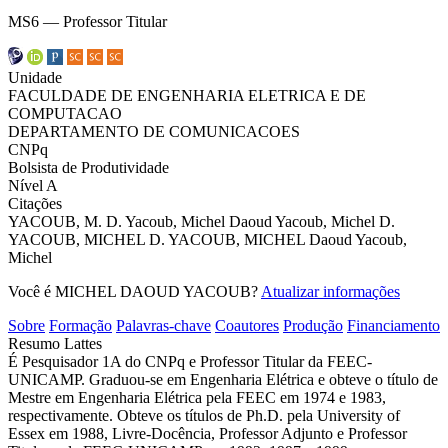
MS6 — Professor Titular
Unidade
FACULDADE DE ENGENHARIA ELETRICA E DE
COMPUTACAO
DEPARTAMENTO DE COMUNICACOES
CNPq
Bolsista de Produtividade
Nível A
Citações
YACOUB, M. D.
Yacoub, Michel Daoud
Yacoub, Michel D.
YACOUB, MICHEL
D. YACOUB, MICHEL
Daoud Yacoub,
Michel
Você é MICHEL DAOUD YACOUB?
Atualizar informações
Sobre
Formação
Palavras-chave
Coautores
Produção
Financiamento
Resumo Lattes
É Pesquisador 1A do CNPq e Professor Titular da FEEC-
UNICAMP. Graduou-se em Engenharia Elétrica e obteve o título de
Mestre em Engenharia Elétrica pela FEEC em 1974 e 1983,
respectivamente. Obteve os títulos de Ph.D. pela University of
Essex em 1988, Livre-Docência, Professor Adjunto e Professor