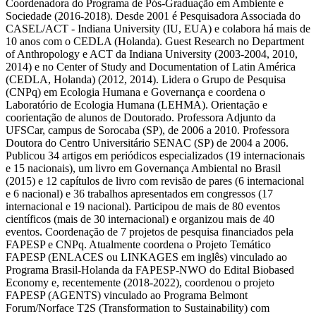
Coordenadora do Programa de Pós-Graduação em Ambiente e
Sociedade (2016-2018). Desde 2001 é Pesquisadora Associada do
CASEL/ACT - Indiana University (IU, EUA) e colabora há mais de
10 anos com o CEDLA (Holanda). Guest Research no Department
of Anthropology e ACT da Indiana University (2003-2004, 2010,
2014) e no Center of Study and Documentation of Latin América
(CEDLA, Holanda) (2012, 2014). Lidera o Grupo de Pesquisa
(CNPq) em Ecologia Humana e Governança e coordena o
Laboratório de Ecologia Humana (LEHMA). Orientação e
coorientação de alunos de Doutorado. Professora Adjunto da
UFSCar, campus de Sorocaba (SP), de 2006 a 2010. Professora
Doutora do Centro Universitário SENAC (SP) de 2004 a 2006.
Publicou 34 artigos em periódicos especializados (19 internacionais
e 15 nacionais), um livro em Governança Ambiental no Brasil
(2015) e 12 capítulos de livro com revisão de pares (6 internacional
e 6 nacional) e 36 trabalhos apresentados em congressos (17
internacional e 19 nacional). Participou de mais de 80 eventos
científicos (mais de 30 internacional) e organizou mais de 40
eventos. Coordenação de 7 projetos de pesquisa financiados pela
FAPESP e CNPq. Atualmente coordena o Projeto Temático
FAPESP (ENLACES ou LINKAGES em inglês) vinculado ao
Programa Brasil-Holanda da FAPESP-NWO do Edital Biobased
Economy e, recentemente (2018-2022), coordenou o projeto
FAPESP (AGENTS) vinculado ao Programa Belmont
Forum/Norface T2S (Transformation to Sustainability) com