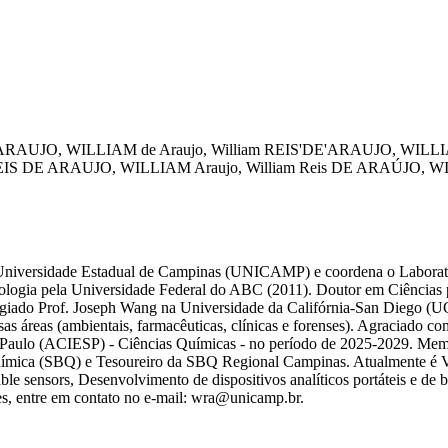
ARAUJO, WILLIAM
de Araujo, William
REIS'DE'ARAUJO, WILL
EIS DE ARAUJO, WILLIAM
Araujo, William Reis
DE ARAÚJO, WI
a Universidade Estadual de Campinas (UNICAMP) e coordena o Laborat
logia pela Universidade Federal do ABC (2011). Doutor em Ciências 
tigiado Prof. Joseph Wang na Universidade da Califórnia-San Diego (U
as áreas (ambientais, farmacêuticas, clínicas e forenses). Agraciado 
aulo (ACIESP) - Ciências Químicas - no período de 2025-2029. Membr
e Química (SBQ) e Tesoureiro da SBQ Regional Campinas. Atualmente
le sensors, Desenvolvimento de dispositivos analíticos portáteis e de b
es, entre em contato no e-mail: wra@unicamp.br.