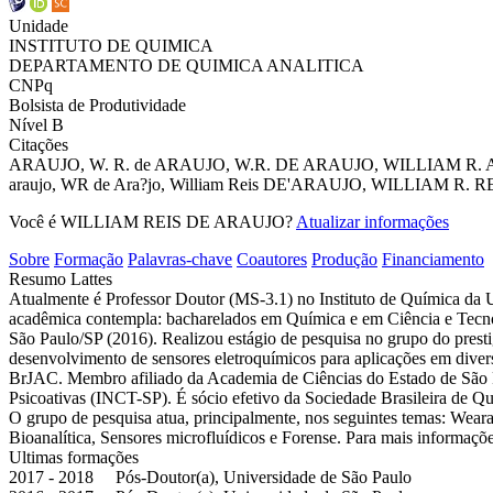
Unidade
INSTITUTO DE QUIMICA
DEPARTAMENTO DE QUIMICA ANALITICA
CNPq
Bolsista de Produtividade
Nível B
Citações
ARAUJO, W. R.
de ARAUJO, W.R.
DE ARAUJO, WILLIAM R.
araujo, WR
de Ara?jo, William Reis
DE'ARAUJO, WILLIAM R.
R
Você é WILLIAM REIS DE ARAUJO?
Atualizar informações
Sobre
Formação
Palavras-chave
Coautores
Produção
Financiamento
Resumo Lattes
Atualmente é Professor Doutor (MS-3.1) no Instituto de Química d
acadêmica contempla: bacharelados em Química e em Ciência e Tecno
São Paulo/SP (2016). Realizou estágio de pesquisa no grupo do pres
desenvolvimento de sensores eletroquímicos para aplicações em divers
BrJAC. Membro afiliado da Academia de Ciências do Estado de São P
Psicoativas (INCT-SP). É sócio efetivo da Sociedade Brasileira d
O grupo de pesquisa atua, principalmente, nos seguintes temas: Wearab
Bioanalítica, Sensores microfluídicos e Forense. Para mais informaçõ
Ultimas formações
2017 - 2018 Pós-Doutor(a), Universidade de São Paulo