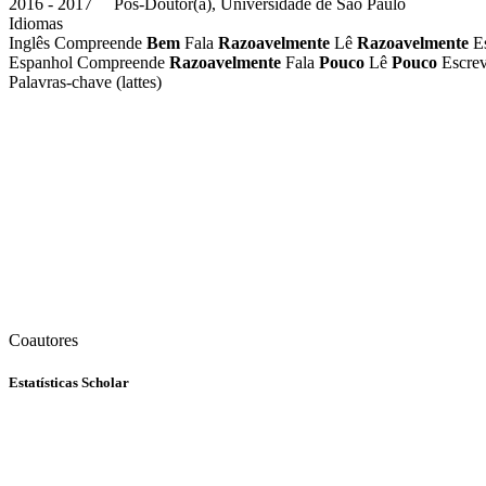
2016 - 2017 Pós-Doutor(a), Universidade de São Paulo
Idiomas
Inglês
Compreende
Bem
Fala
Razoavelmente
Lê
Razoavelmente
E
Espanhol
Compreende
Razoavelmente
Fala
Pouco
Lê
Pouco
Escre
Palavras-chave (lattes)
Coautores
Estatísticas Scholar