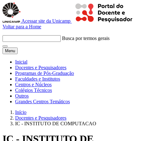
Acessar site da Unicamp
Voltar para a Home
Busca por termos gerais
Menu
Inicial
Docentes e Pesquisadores
Programas de Pós-Graduação
Faculdades e Institutos
Centros e Núcleos
Colégios Técnicos
Outros
Grandes Centros Temáticos
Início
Docentes e Pesquisadores
IC - INSTITUTO DE COMPUTACAO
IC - INSTITUTO DE