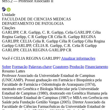
MS5.2 — Professor Associado II
Unidade
FACULDADE DE CIENCIAS MEDICAS
DEPARTAMENTO DE PATOLOGIA
Citações
GARLIPP, C.R.
Garlipp, C. R.
Garlipp, Celia
GARLIPP, Célia
Regina
Garlipp, C R
Garlipp CR
Célia R. Garlipp
REGINA
GARLIPP, CELIA
Celia R. Garlipp
Célia R Garlipp
Célia Regina
Garlipp
GARLIPP, CÉLIA R.
Garlipp, C.R.
Celia R Garlipp
GARLIPP, CELIA REGINA
GARLIPP CR
Você é CELIA REGINA GARLIPP?
Atualizar informações
Sobre
Formação
Palavras-chave
Coautores
Produção
Financiamento
Resumo Lattes
Professor Associado da Universidade Estadual de Campinas
(UNICAMP). Possui graduação em Farmácia e Bioquímica pela
Faculdade de Farmácia e Odontologia de Araraquara (1974),
mestrado em Genética e Biologia Molecular pela Universidade
Estadual de Campinas (1980), doutorado em Genética Humana pela
Universidade Estadual de Campinas (1987) e MBA em Gerência em
Saúde pela Fundação Getúlio Vargas (2005). Diretor Associado da
Faculdade de Ciências Farmacêuticas da Universidade Estadual de