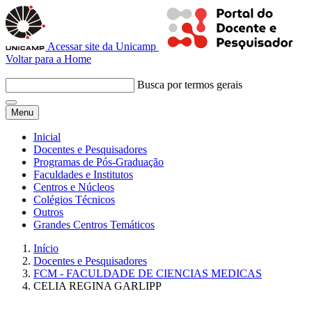
Acessar site da Unicamp
Voltar para a Home
Busca por termos gerais
Menu
Inicial
Docentes e Pesquisadores
Programas de Pós-Graduação
Faculdades e Institutos
Centros e Núcleos
Colégios Técnicos
Outros
Grandes Centros Temáticos
Início
Docentes e Pesquisadores
FCM - FACULDADE DE CIENCIAS MEDICAS
CELIA REGINA GARLIPP