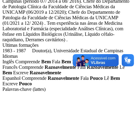
Campinas (período 07/ 2014 a 08/ 2016). Chefe do Departamento
de Patologia Clínica da Faculdade de Ciências Médicas da
UNICAMP (06/2019 a 12/2020); Chefe do Departamento de
Patologia da Faculdade de Ciências Médicas da UNICAMP
(01/2021 a 12/ 2024) . Tem experiência nas áreas de Medicina
Laboratorial e Farmácia (especialidade Análises Clínicas), com
ênfase em Líquidos Biológicos (Urinálise, Líquido céfalo-
raquidiano, Derrames cavitários) .
Ultimas formações
1983 - 1987 Doutor(a), Universidade Estadual de Campinas
Idiomas
Inglês
Compreende
Bem
Fala
Bem
Lê
Bem
Escreve
Bem
Francês
Compreende
Razoavelmente
Fala
Razoavelmente
Lê
Bem
Escreve
Razoavelmente
Espanhol
Compreende
Razoavelmente
Fala
Pouco
Lê
Bem
Escreve
Pouco
Palavras-chave (lattes)