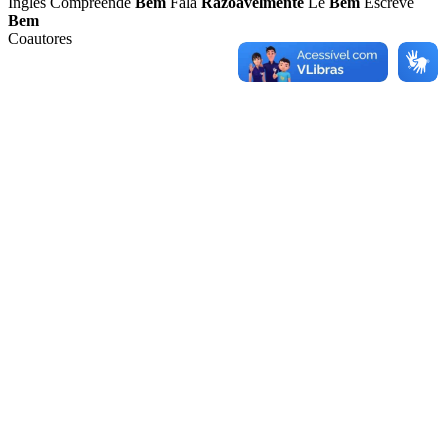
Inglês
Compreende
Bem
Fala
Razoavelmente
Lê
Bem
Escreve
Bem
Coautores