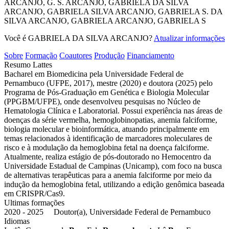
ARCANJO, G. S.
ARCANJO, GABRIELA DA SILVA
ARCANJO, GABRIELA SILVA
ARCANJO, GABRIELA S.
DA
SILVA ARCANJO, GABRIELA
ARCANJO, GABRIELA S
Você é GABRIELA DA SILVA ARCANJO?
Atualizar informações
Sobre
Formação
Coautores
Produção
Financiamento
Resumo Lattes
Bacharel em Biomedicina pela Universidade Federal de
Pernambuco (UFPE, 2017), mestre (2020) e doutora (2025) pelo
Programa de Pós-Graduação em Genética e Biologia Molecular
(PPGBM/UFPE), onde desenvolveu pesquisas no Núcleo de
Hematologia Clínica e Laboratorial. Possui experiência nas áreas de
doenças da série vermelha, hemoglobinopatias, anemia falciforme,
biologia molecular e bioinformática, atuando principalmente em
temas relacionados à identificação de marcadores moleculares de
risco e à modulação da hemoglobina fetal na doença falciforme.
Atualmente, realiza estágio de pós-doutorado no Hemocentro da
Universidade Estadual de Campinas (Unicamp), com foco na busca
de alternativas terapêuticas para a anemia falciforme por meio da
indução da hemoglobina fetal, utilizando a edição genômica baseada
em CRISPR/Cas9.
Ultimas formações
2020 - 2025 Doutor(a), Universidade Federal de Pernambuco
Idiomas