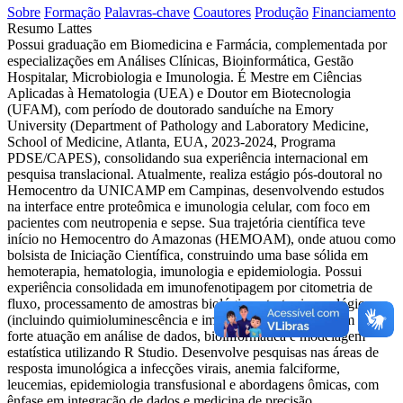
Sobre
Formação
Palavras-chave
Coautores
Produção
Financiamento
Resumo Lattes
Possui graduação em Biomedicina e Farmácia, complementada por
especializações em Análises Clínicas, Bioinformática, Gestão
Hospitalar, Microbiologia e Imunologia. É Mestre em Ciências
Aplicadas à Hematologia (UEA) e Doutor em Biotecnologia
(UFAM), com período de doutorado sanduíche na Emory
University (Department of Pathology and Laboratory Medicine,
School of Medicine, Atlanta, EUA, 2023-2024, Programa
PDSE/CAPES), consolidando sua experiência internacional em
pesquisa translacional. Atualmente, realiza estágio pós-doutoral no
Hemocentro da UNICAMP em Campinas, desenvolvendo estudos
na interface entre proteômica e imunologia celular, com foco em
pacientes com neutropenia e sepse. Sua trajetória científica teve
início no Hemocentro do Amazonas (HEMOAM), onde atuou como
bolsista de Iniciação Científica, construindo uma base sólida em
hemoterapia, hematologia, imunologia e epidemiologia. Possui
experiência consolidada em imunofenotipagem por citometria de
fluxo, processamento de amostras biológicas, testes imunológicos
(incluindo quimioluminescência e imunocromatografia), além de
forte atuação em análise de dados, bioinformática e modelagem
estatística utilizando R Studio. Desenvolve pesquisas nas áreas de
resposta imunológica a infecções virais, anemia falciforme,
leucemias, epidemiologia transfusional e abordagens ômicas, com
ênfase em integração de dados e medicina de precisão.