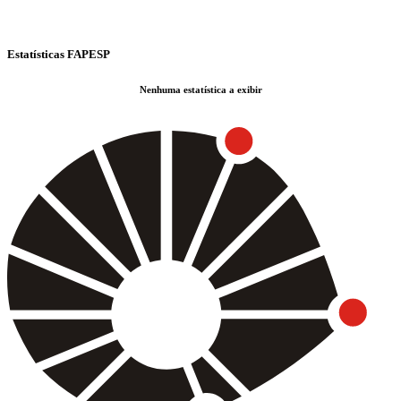
Estatísticas FAPESP
Nenhuma estatística a exibir