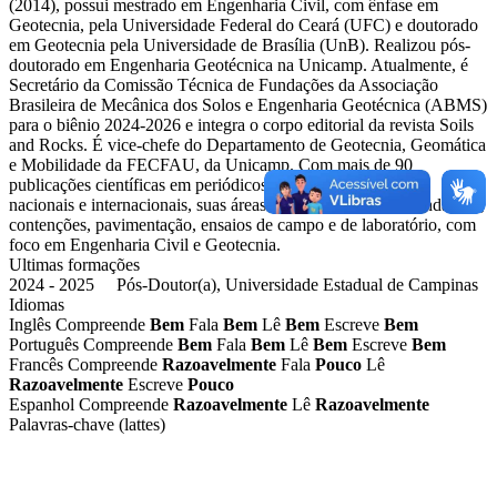
(2014), possui mestrado em Engenharia Civil, com ênfase em
Geotecnia, pela Universidade Federal do Ceará (UFC) e doutorado
em Geotecnia pela Universidade de Brasília (UnB). Realizou pós-
doutorado em Engenharia Geotécnica na Unicamp. Atualmente, é
Secretário da Comissão Técnica de Fundações da Associação
Brasileira de Mecânica dos Solos e Engenharia Geotécnica (ABMS)
para o biênio 2024-2026 e integra o corpo editorial da revista Soils
and Rocks. É vice-chefe do Departamento de Geotecnia, Geomática
e Mobilidade da FECFAU, da Unicamp. Com mais de 90
publicações científicas em periódicos e anais de congressos
nacionais e internacionais, suas áreas de atuação incluem fundações,
contenções, pavimentação, ensaios de campo e de laboratório, com
foco em Engenharia Civil e Geotecnia.
Ultimas formações
2024 - 2025 Pós-Doutor(a), Universidade Estadual de Campinas
Idiomas
Inglês
Compreende
Bem
Fala
Bem
Lê
Bem
Escreve
Bem
Português
Compreende
Bem
Fala
Bem
Lê
Bem
Escreve
Bem
Francês
Compreende
Razoavelmente
Fala
Pouco
Lê
Razoavelmente
Escreve
Pouco
Espanhol
Compreende
Razoavelmente
Lê
Razoavelmente
Palavras-chave (lattes)