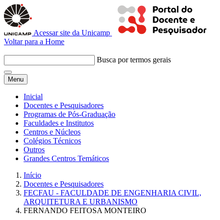
Acessar site da Unicamp
Voltar para a Home
Busca por termos gerais
Menu
Inicial
Docentes e Pesquisadores
Programas de Pós-Graduação
Faculdades e Institutos
Centros e Núcleos
Colégios Técnicos
Outros
Grandes Centros Temáticos
Início
Docentes e Pesquisadores
FECFAU - FACULDADE DE ENGENHARIA CIVIL,
ARQUITETURA E URBANISMO
FERNANDO FEITOSA MONTEIRO