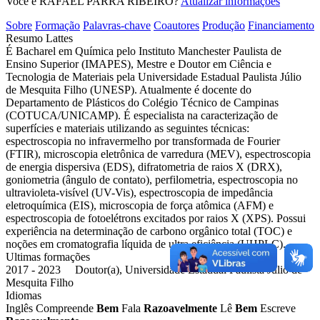
Você é RAFAEL PARRA RIBEIRO?
Atualizar informações
Sobre
Formação
Palavras-chave
Coautores
Produção
Financiamento
Resumo Lattes
É Bacharel em Química pelo Instituto Manchester Paulista de
Ensino Superior (IMAPES), Mestre e Doutor em Ciência e
Tecnologia de Materiais pela Universidade Estadual Paulista Júlio
de Mesquita Filho (UNESP). Atualmente é docente do
Departamento de Plásticos do Colégio Técnico de Campinas
(COTUCA/UNICAMP). É especialista na caracterização de
superfícies e materiais utilizando as seguintes técnicas:
espectroscopia no infravermelho por transformada de Fourier
(FTIR), microscopia eletrônica de varredura (MEV), espectroscopia
de energia dispersiva (EDS), difratometria de raios X (DRX),
goniometria (ângulo de contato), perfilometria, espectroscopia no
ultravioleta-visível (UV-Vis), espectroscopia de impedância
eletroquímica (EIS), microscopia de força atômica (AFM) e
espectroscopia de fotoelétrons excitados por raios X (XPS). Possui
experiência na determinação de carbono orgânico total (TOC) e
noções em cromatografia líquida de ultra eficiência (UHPLC).
Ultimas formações
2017 - 2023 Doutor(a), Universidade Estadual Paulista Júlio de
Mesquita Filho
Idiomas
Inglês
Compreende
Bem
Fala
Razoavelmente
Lê
Bem
Escreve