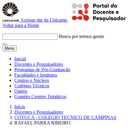
Acessar site da Unicamp
Voltar para a Home
Busca por termos gerais
Menu
Inicial
Docentes e Pesquisadores
Programas de Pós-Graduação
Faculdades e Institutos
Centros e Núcleos
Colégios Técnicos
Outros
Grandes Centros Temáticos
Início
Docentes e Pesquisadores
COTUCA - COLEGIO TECNICO DE CAMPINAS
RAFAEL PARRA RIBEIRO