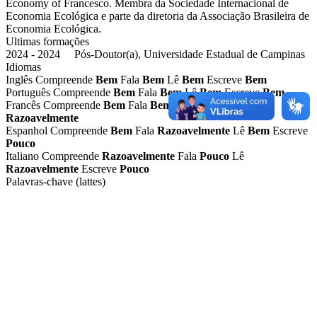
Economy of Francesco. Membra da Sociedade Internacional de
Economia Ecológica e parte da diretoria da Associação Brasileira de
Economia Ecológica.
Ultimas formações
2024 - 2024 Pós-Doutor(a), Universidade Estadual de Campinas
Idiomas
Inglês
Compreende
Bem
Fala
Bem
Lê
Bem
Escreve
Bem
Português
Compreende
Bem
Fala
Bem
Lê
Bem
Escreve
Bem
Francês
Compreende
Bem
Fala
Bem
Lê
Bem
Escreve
Razoavelmente
Espanhol
Compreende
Bem
Fala
Razoavelmente
Lê
Bem
Escreve
Pouco
Italiano
Compreende
Razoavelmente
Fala
Pouco
Lê
Razoavelmente
Escreve
Pouco
Palavras-chave (lattes)