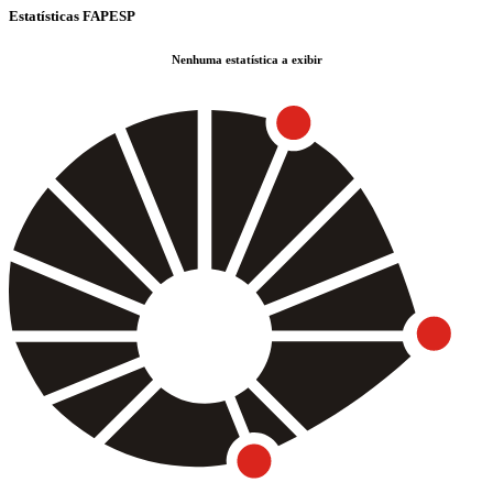
Estatísticas FAPESP
Nenhuma estatística a exibir