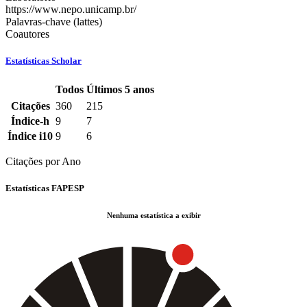
https://www.nepo.unicamp.br/
Palavras-chave (lattes)
Coautores
Estatísticas Scholar
Todos
Últimos 5 anos
Estatísticas
Citações
360
215
Scholar
Índice-h
9
7
do
Índice i10
9
6
docente
Citações por Ano
Estatísticas FAPESP
Nenhuma estatística a exibir