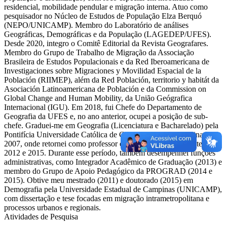
residencial, mobilidade pendular e migração interna. Atuo como
pesquisador no Núcleo de Estudos de População Elza Berquó
(NEPO/UNICAMP). Membro do Laboratório de análises
Geográficas, Demográficas e da População (LAGEDEP/UFES).
Desde 2020, integro o Comitê Editorial da Revista Geografares.
Membro do Grupo de Trabalho de Migração da Associação
Brasileira de Estudos Populacionais e da Red Iberoamericana de
Investigaciones sobre Migraciones y Movilidad Espacial de la
Población (RIIMEP), além da Red Población, territorio y habitát da
Asociación Latinoamericana de Población e da Commission on
Global Change and Human Mobility, da União Geógrafica
Internacional (IGU). Em 2018, fui Chefe do Departamento de
Geografia da UFES e, no ano anterior, ocupei a posição de sub-
chefe. Graduei-me em Geografia (Licenciatura e Bacharelado) pela
Pontifícia Universidade Católica de Campinas (PUC-Campinas) em
2007, onde retornei como professor em 2010 e posteriormente entre
2012 e 2015. Durante esse período, também desempenhei funções
administrativas, como Integrador Acadêmico de Graduação (2013) e
membro do Grupo de Apoio Pedagógico da PROGRAD (2014 e
2015). Obtive meu mestrado (2011) e doutorado (2015) em
Demografia pela Universidade Estadual de Campinas (UNICAMP),
com dissertação e tese focadas em migração intrametropolitana e
processos urbanos e regionais.
Atividades de Pesquisa