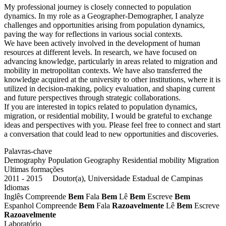
My professional journey is closely connected to population
dynamics. In my role as a Geographer-Demographer, I analyze
challenges and opportunities arising from population dynamics,
paving the way for reflections in various social contexts.
We have been actively involved in the development of human
resources at different levels. In research, we have focused on
advancing knowledge, particularly in areas related to migration and
mobility in metropolitan contexts. We have also transferred the
knowledge acquired at the university to other institutions, where it is
utilized in decision-making, policy evaluation, and shaping current
and future perspectives through strategic collaborations.
If you are interested in topics related to population dynamics,
migration, or residential mobility, I would be grateful to exchange
ideas and perspectives with you. Please feel free to connect and start
a conversation that could lead to new opportunities and discoveries.
Palavras-chave
Demography
Population Geography
Residential mobility
Migration
Ultimas formações
2011 - 2015 Doutor(a), Universidade Estadual de Campinas
Idiomas
Inglês
Compreende
Bem
Fala
Bem
Lê
Bem
Escreve
Bem
Espanhol
Compreende
Bem
Fala
Razoavelmente
Lê
Bem
Escreve
Razoavelmente
Laboratório