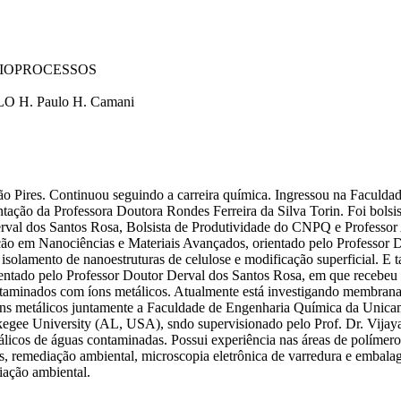
BIOPROCESSOS
O H.
Paulo H. Camani
o Pires. Continuou seguindo a carreira química. Ingressou na Faculda
ntação da Professora Doutora Rondes Ferreira da Silva Torin. Foi bol
 Derval dos Santos Rosa, Bolsista de Produtividade do CNPQ e Profes
o em Nanociências e Materiais Avançados, orientado pelo Professor D
 isolamento de nanoestruturas de celulose e modificação superficial. 
entado pelo Professor Doutor Derval dos Santos Rosa, em que recebeu
ntaminados com íons metálicos. Atualmente está investigando membrana
ns metálicos juntamente a Faculdade de Engenharia Química da Unicamp
kegee University (AL, USA), sndo supervisionado pelo Prof. Dr. Vija
icos de águas contaminadas. Possui experiência nas áreas de polímeros 
s, remediação ambiental, microscopia eletrônica de varredura e embalag
iação ambiental.