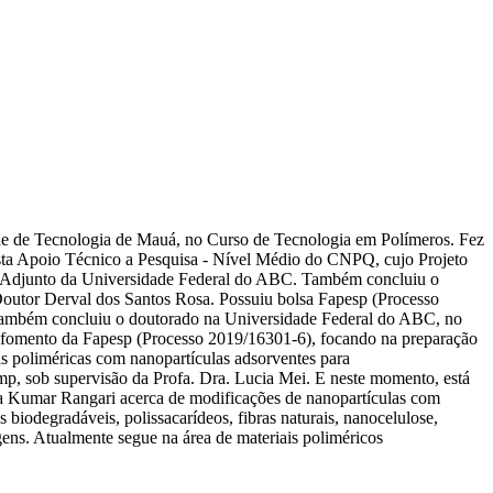
de de Tecnologia de Mauá, no Curso de Tecnologia em Polímeros. Fez
sista Apoio Técnico a Pesquisa - Nível Médio do CNPQ, cujo Projeto
sor Adjunto da Universidade Federal do ABC. Também concluiu o
outor Derval dos Santos Rosa. Possuiu bolsa Fapesp (Processo
E também concluiu o doutorado na Universidade Federal do ABC, no
 fomento da Fapesp (Processo 2019/16301-6), focando na preparação
s poliméricas com nanopartículas adsorventes para
, sob supervisão da Profa. Dra. Lucia Mei. E neste momento, está
ya Kumar Rangari acerca de modificações de nanopartículas com
biodegradáveis, polissacarídeos, fibras naturais, nanocelulose,
ens. Atualmente segue na área de materiais poliméricos