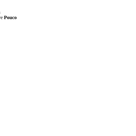
m
ve
Pouco