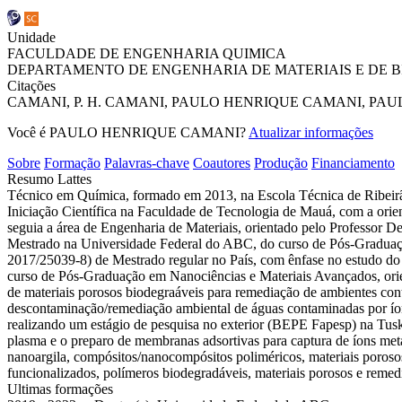
Unidade
FACULDADE DE ENGENHARIA QUIMICA
DEPARTAMENTO DE ENGENHARIA DE MATERIAIS E DE 
Citações
CAMANI, P. H.
CAMANI, PAULO HENRIQUE
CAMANI, PAUL
Você é PAULO HENRIQUE CAMANI?
Atualizar informações
Sobre
Formação
Palavras-chave
Coautores
Produção
Financiamento
Resumo Lattes
Técnico em Química, formado em 2013, na Escola Técnica de Ribeirã
Iniciação Científica na Faculdade de Tecnologia de Mauá, com a orie
seguia a área de Engenharia de Materiais, orientado pelo Professor
Mestrado na Universidade Federal do ABC, do curso de Pós-Graduaçã
2017/25039-8) de Mestrado regular no País, com ênfase no estudo do
curso de Pós-Graduação em Nanociências e Materiais Avançados, ori
de materiais porosos biodegraáveis para remediação de ambientes co
descontaminação/remediação ambiental de águas contaminadas por ío
realizando um estágio de pesquisa no exterior (BEPE Fapesp) na Tus
plasma e o preparo de membranas adsortivas para captura de íons metál
nanoargila, compósitos/nanocompósitos poliméricos, materiais poroso
funcionalizados, polímeros biodegradáveis, materiais porosos e remed
Ultimas formações