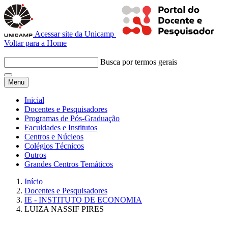
Acessar site da Unicamp
Voltar para a Home
Busca por termos gerais
Menu
Inicial
Docentes e Pesquisadores
Programas de Pós-Graduação
Faculdades e Institutos
Centros e Núcleos
Colégios Técnicos
Outros
Grandes Centros Temáticos
Início
Docentes e Pesquisadores
IE - INSTITUTO DE ECONOMIA
LUIZA NASSIF PIRES