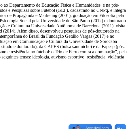
ado ao Departamento de Educação Física e Humanidades, e na pós-
tudos e Pesquisas sobre Futebol (GEF), cadastrado no CNPq, e integra
or de Propaganda e Marketing (2001), graduação em Filosofia pela
Psicologia Social pela Universidade de São Paulo (2012) e doutorado
ão e Cultura na Universidade Autônoma de Barcelona (2011), visita
eld (2014). Além disso, desenvolveu pesquisas de pós-doutorado na
ntemporânea do Brasil da Fundação Getúlio Vargas (2017) e no
duação em Comunicação e Cultura da Universidade de Sorocaba
strado e doutorado), da CAPES (bolsa sanduíche) e da Fapesp (pós-
smo e resistência no futebol: o Trio de Ferro contra a dominação'', pela
guintes temas: ideologia, ativismo esportivo, resistência, violência