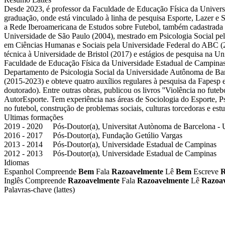
Desde 2023, é professor da Faculdade de Educação Física da Univer
graduação, onde está vinculado à linha de pesquisa Esporte, Lazer e 
a Rede Iberoamericana de Estudos sobre Futebol, também cadastrada
Universidade de São Paulo (2004), mestrado em Psicologia Social pel
em Ciências Humanas e Sociais pela Universidade Federal do ABC (2
técnica à Universidade de Bristol (2017) e estágios de pesquisa na 
Faculdade de Educação Física da Universidade Estadual de Campinas
Departamento de Psicologia Social da Universidade Autônoma de B
(2015-2023) e obteve quatro auxílios regulares à pesquisa da Fape
doutorado). Entre outras obras, publicou os livros ''Violência no futeb
AutorEsporte. Tem experiência nas áreas de Sociologia do Esporte, Psi
no futebol, construção de problemas sociais, culturas torcedoras e estu
Ultimas formações
2019 - 2020 Pós-Doutor(a), Universitat Autònoma de Barcelona 
2016 - 2017 Pós-Doutor(a), Fundação Getúlio Vargas
2013 - 2014 Pós-Doutor(a), Universidade Estadual de Campinas
2012 - 2013 Pós-Doutor(a), Universidade Estadual de Campinas
Idiomas
Espanhol
Compreende
Bem
Fala
Razoavelmente
Lê
Bem
Escreve
R
Inglês
Compreende
Razoavelmente
Fala
Razoavelmente
Lê
Razoa
Palavras-chave (lattes)