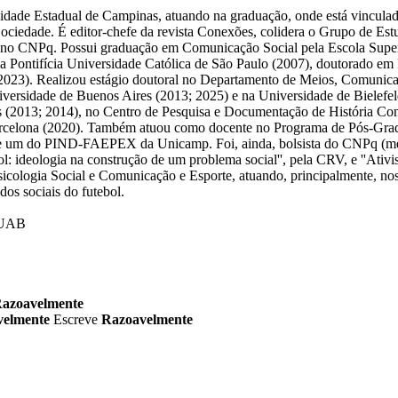
sidade Estadual de Campinas, atuando na graduação, onde está vincul
Sociedade. É editor-chefe da revista Conexões, colidera o Grupo de Es
 no CNPq. Possui graduação em Comunicação Social pela Escola Superi
a Pontifícia Universidade Católica de São Paulo (2007), doutorado em 
023). Realizou estágio doutoral no Departamento de Meios, Comunicaç
Universidade de Buenos Aires (2013; 2025) e na Universidade de Bielef
 (2013; 2014), no Centro de Pesquisa e Documentação de História Co
arcelona (2020). Também atuou como docente no Programa de Pós-Gra
sp e um do PIND-FAEPEX da Unicamp. Foi, ainda, bolsista do CNPq (me
ol: ideologia na construção de um problema social'', pela CRV, e ''Ativi
cologia Social e Comunicação e Esporte, atuando, principalmente, nos se
dos sociais do futebol.
- UAB
azoavelmente
velmente
Escreve
Razoavelmente