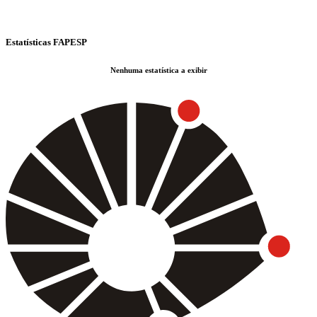
Estatísticas FAPESP
Nenhuma estatística a exibir