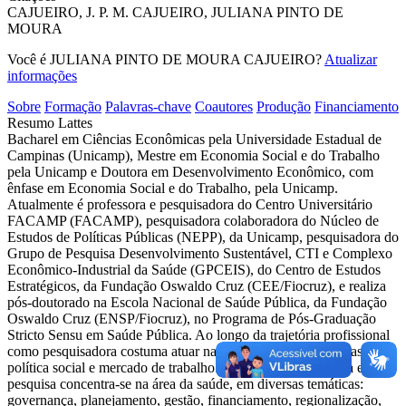
CAJUEIRO, J. P. M.
CAJUEIRO, JULIANA PINTO DE
MOURA
Você é JULIANA PINTO DE MOURA CAJUEIRO?
Atualizar
informações
Sobre
Formação
Palavras-chave
Coautores
Produção
Financiamento
Resumo Lattes
Bacharel em Ciências Econômicas pela Universidade Estadual de
Campinas (Unicamp), Mestre em Economia Social e do Trabalho
pela Unicamp e Doutora em Desenvolvimento Econômico, com
ênfase em Economia Social e do Trabalho, pela Unicamp.
Atualmente é professora e pesquisadora do Centro Universitário
FACAMP (FACAMP), pesquisadora colaboradora do Núcleo de
Estudos de Políticas Públicas (NEPP), da Unicamp, pesquisadora do
Grupo de Pesquisa Desenvolvimento Sustentável, CTI e Complexo
Econômico-Industrial da Saúde (GPCEIS), do Centro de Estudos
Estratégicos, da Fundação Oswaldo Cruz (CEE/Fiocruz), e realiza
pós-doutorado na Escola Nacional de Saúde Pública, da Fundação
Oswaldo Cruz (ENSP/Fiocruz), no Programa de Pós-Graduação
Stricto Sensu em Saúde Pública. Ao longo da trajetória profissional
como pesquisadora costuma atuar na área de políticas públicas,
política social e mercado de trabalho. A principal experiência em
pesquisa concentra-se na área da saúde, em diversas temáticas:
governança, planejamento, gestão, financiamento, regionalização,