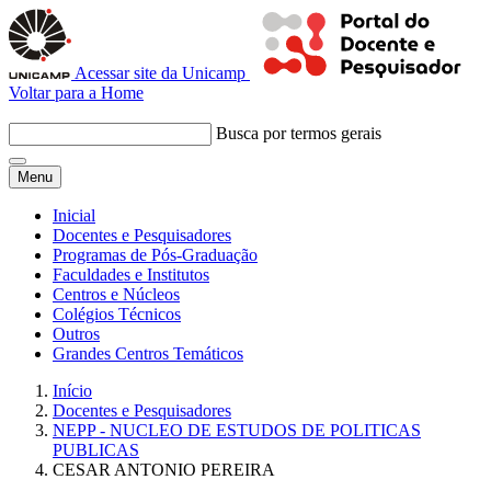
Acessar site da Unicamp
Voltar para a Home
Busca por termos gerais
Menu
Inicial
Docentes e Pesquisadores
Programas de Pós-Graduação
Faculdades e Institutos
Centros e Núcleos
Colégios Técnicos
Outros
Grandes Centros Temáticos
Início
Docentes e Pesquisadores
NEPP - NUCLEO DE ESTUDOS DE POLITICAS
PUBLICAS
CESAR ANTONIO PEREIRA