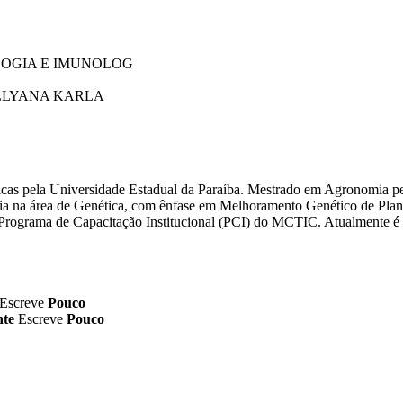
LOGIA E IMUNOLOG
OLLYANA KARLA
icas pela Universidade Estadual da Paraíba. Mestrado em Agronomia pe
a na área de Genética, com ênfase em Melhoramento Genético de Plant
o Programa de Capacitação Institucional (PCI) do MCTIC. Atualmente 
Escreve
Pouco
nte
Escreve
Pouco