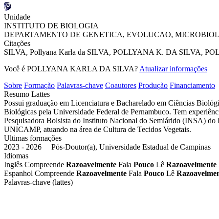
Unidade
INSTITUTO DE BIOLOGIA
DEPARTAMENTO DE GENETICA, EVOLUCAO, MICROBIO
Citações
SILVA, Pollyana Karla da
SILVA, POLLYANA K.
DA SILVA, P
Você é POLLYANA KARLA DA SILVA?
Atualizar informações
Sobre
Formação
Palavras-chave
Coautores
Produção
Financiamento
Resumo Lattes
Possui graduação em Licenciatura e Bacharelado em Ciências Biológ
Biológicas pela Universidade Federal de Pernambuco. Tem experiênci
Pesquisadora Bolsista do Instituto Nacional do Semiárido (INSA) d
UNICAMP, atuando na área de Cultura de Tecidos Vegetais.
Ultimas formações
2023 - 2026 Pós-Doutor(a), Universidade Estadual de Campinas
Idiomas
Inglês
Compreende
Razoavelmente
Fala
Pouco
Lê
Razoavelmente
Espanhol
Compreende
Razoavelmente
Fala
Pouco
Lê
Razoavelme
Palavras-chave (lattes)