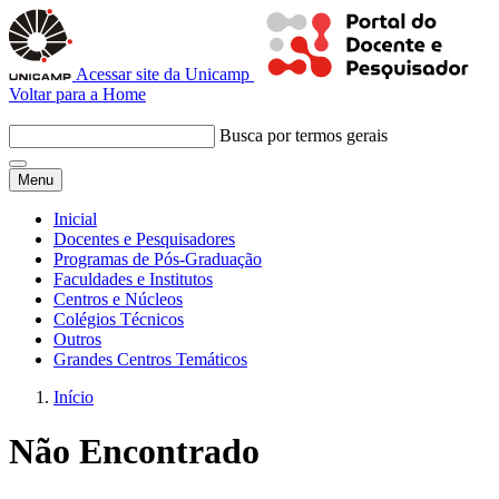
Acessar site da Unicamp
Voltar para a Home
Busca por termos gerais
Menu
Inicial
Docentes e Pesquisadores
Programas de Pós-Graduação
Faculdades e Institutos
Centros e Núcleos
Colégios Técnicos
Outros
Grandes Centros Temáticos
Início
Não Encontrado