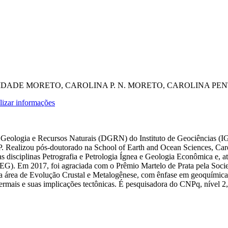
IDADE
MORETO, CAROLINA P. N.
MORETO, CAROLINA PE
lizar informações
e Geologia e Recursos Naturais (DGRN) do Instituto de Geociências
ealizou pós-doutorado na School of Earth and Ocean Sciences, Cardiff
las disciplinas Petrografia e Petrologia Ígnea e Geologia Econômica
). Em 2017, foi agraciada com o Prêmio Martelo de Prata pela Socied
 na área de Evolução Crustal e Metalogênese, com ênfase em geoquímica
ermais e suas implicações tectônicas. É pesquisadora do CNPq, nível 