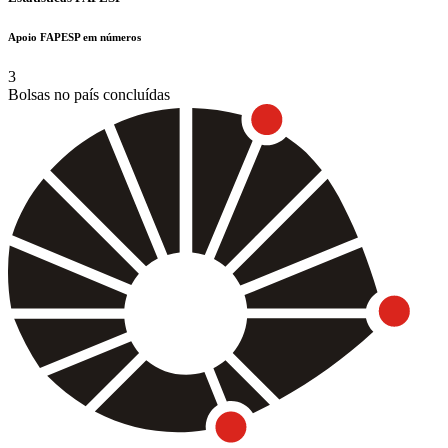
Apoio FAPESP em números
3
Bolsas no país concluídas