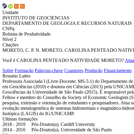
Unidade
INSTITUTO DE GEOCIENCIAS
DEPARTAMENTO DE GEOLOGIA E RECURSOS NATURAIS
CNPq
Bolsista de Produtividade
Nível 2
Citações
MORETO, C. P. N.
MORETO, CAROLINA PENTEADO NATIV
Você é CAROLINA PENTEADO NATIVIDADE MORETO?
Atua
Sobre
Formação
Palavras-chave
Coautores
Produção
Financiamento
Resumo Lattes
Professora Associada I (Livre-Docente; MS-5.1) do Departamento d
em Geociências (2010) e doutora em Ciências (2013) pela UNICAMP. R
Geociências da Universidade de São Paulo (2015). É responsável pe
Fellow e membro do Conselho da Society of Economic Geologists (SEG
pesquisa, extensão e orientação de estudantes e pesquisadores. Atua
evolução metalogenética de sistemas hidrotermais e magmático-hidrot
Isotópica (LAGIS) do IG/UNICAMP.
Ultimas formações
2018 - 2019 Pós-Doutor(a), Cardiff University
2014 - 2016 Pós-Doutor(a), Universidade de São Paulo