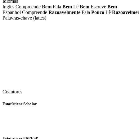
Idiomas
Inglês
Compreende
Bem
Fala
Bem
Lê
Bem
Escreve
Bem
Espanhol
Compreende
Razoavelmente
Fala
Pouco
Lê
Razoavelme
Palavras-chave (lattes)
Coautores
Estatísticas Scholar
Estatísticas FAPESP