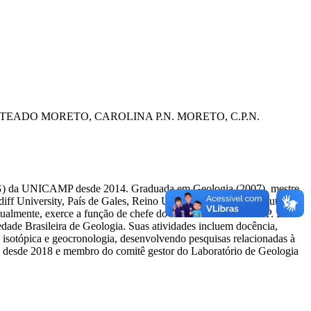
NTEADO
MORETO, CAROLINA P.N.
MORETO, C.P.N.
 (IG) da UNICAMP desde 2014. Graduada em Geologia (2007), mestre
 University, País de Gales, Reino Unido (2019), e no Instituto de
 e, atualmente, exerce a função de chefe do DGRN/IG/UNICAMP. É
ade Brasileira de Geologia. Suas atividades incluem docência,
 isotópica e geocronologia, desenvolvendo pesquisas relacionadas à
2, desde 2018 e membro do comitê gestor do Laboratório de Geologia