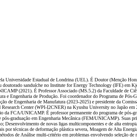
pela Universidade Estadual de Londrina (UEL). É Doutor (Menção Honr
 doutorado sanduíche no Institute for Energy Technology (IFE) em Kj
ICAMP (2021). É Professor Associado (MS.5.2) da Faculdade de Ciên
ra e Engenharia de Produção. Foi coordenador do Programa de Pós-G
 de Engenharia de Manufatura (2023-2025) e presidente da Comiss
nal Research Center (WPI-I2CNER) na Kyushu University no Japão em 20
ção da FCA/UNICAMP. É professor permanente do programa de pós-gr
-graduação em Engenharia Mecânica (FEM/UNICAMP). Suas principais
o; Desenvolvimento de novas ligas multicomponentes e de alta entropi
s por técnicas de deformação plástica severa, Moagem de Alta Energi
 métodos de Análise multi-critério em problemas envolvendo seleção 