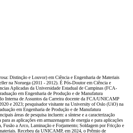
osa: Distinção e Louvor) em Ciência e Engenharia de Materiais
eller na Noruega (2011 - 2012). É Pós-Doutor em Ciência e
cias Aplicadas da Universidade Estadual de Campinas (FCA-
raduação em Engenharia de Produção e de Manufatura
ão Interna de Assuntos da Carreira docente da FCA/UNICAMP
20 e 2023; pesquisador visitante na University of Oslo (UiO) na
aduação em Engenharia de Produção e de Manufatura
 áreas de pesquisa incluem: a síntese e a caracterização
a para as aplicações em armazenagem de energia e para aplicações
a, Fusão a Arco, Laminação e Forjamento; Soldagem por Fricção e
de materiais. Recebeu da UNICAMP, em 2024, o Prêmio de