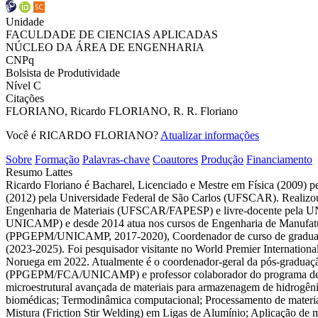
Unidade
FACULDADE DE CIENCIAS APLICADAS
NÚCLEO DA ÁREA DE ENGENHARIA
CNPq
Bolsista de Produtividade
Nível C
Citações
FLORIANO, Ricardo
FLORIANO, R.
R. Floriano
Você é RICARDO FLORIANO?
Atualizar informações
Sobre
Formação
Palavras-chave
Coautores
Produção
Financiamento
Resumo Lattes
Ricardo Floriano é Bacharel, Licenciado e Mestre em Física (2009) 
(2012) pela Universidade Federal de São Carlos (UFSCAR). Realizou
Engenharia de Materiais (UFSCAR/FAPESP) e livre-docente pela UN
UNICAMP) e desde 2014 atua nos cursos de Engenharia de Manufatu
(PPGEPM/UNICAMP, 2017-2020), Coordenador de curso de graduação
(2023-2025). Foi pesquisador visitante no World Premier Internatio
Noruega em 2022. Atualmente é o coordenador-geral da pós-gradua
(PPGEPM/FCA/UNICAMP) e professor colaborador do programa de pós
microestrutural avançada de materiais para armazenagem de hidrogêni
biomédicas; Termodinâmica computacional; Processamento de materiai
Mistura (Friction Stir Welding) em Ligas de Alumínio; Aplicação de