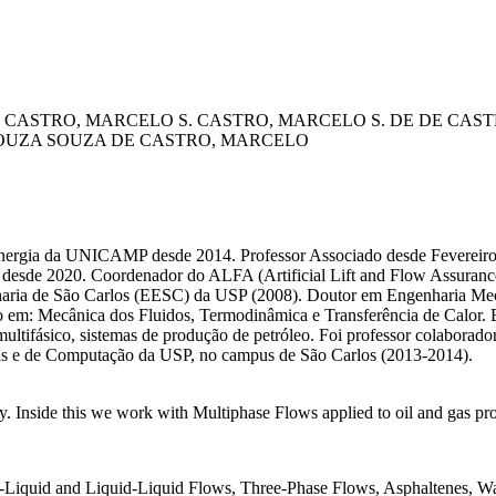
CASTRO, MARCELO S.
CASTRO, MARCELO S. DE
DE CAST
OUZA
SOUZA DE CASTRO, MARCELO
Energia da UNICAMP desde 2014. Professor Associado desde Fevereir
de 2020. Coordenador do ALFA (Artificial Lift and Flow Assurance 
ia de São Carlos (EESC) da USP (2008). Doutor em Engenharia Mecâ
o em: Mecânica dos Fluidos, Termodinâmica e Transferência de Calor. 
s multifásico, sistemas de produção de petróleo. Foi professor colabo
icas e de Computação da USP, no campus de São Carlos (2013-2014).
rgy. Inside this we work with Multiphase Flows applied to oil and gas p
-Liquid and Liquid-Liquid Flows, Three-Phase Flows, Asphaltenes, W