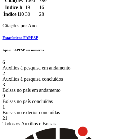
Citações
1090
789
Scholar
Índice-h
19
16
do
Índice i10
30
28
docente
Citações por Ano
Estatísticas FAPESP
Apoio FAPESP em números
6
Auxílios à pesquisa em andamento
2
Auxílios à pesquisa concluídos
3
Bolsas no país em andamento
9
Bolsas no país concluídas
1
Bolsas no exterior concluídas
21
Todos os Auxílios e Bolsas