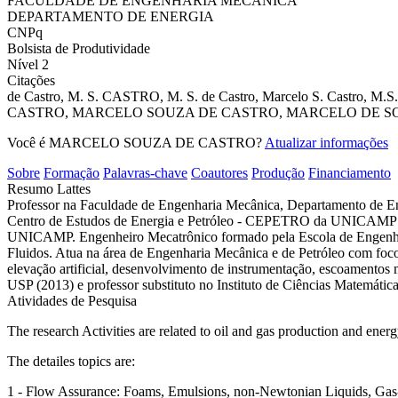
FACULDADE DE ENGENHARIA MECANICA
DEPARTAMENTO DE ENERGIA
CNPq
Bolsista de Produtividade
Nível 2
Citações
de Castro, M. S.
CASTRO, M. S.
de Castro, Marcelo S.
Castro, M.S.
CASTRO, MARCELO SOUZA DE
CASTRO, MARCELO DE S
Você é MARCELO SOUZA DE CASTRO?
Atualizar informações
Sobre
Formação
Palavras-chave
Coautores
Produção
Financiamento
Resumo Lattes
Professor na Faculdade de Engenharia Mecânica, Departamento de 
Centro de Estudos de Energia e Petróleo - CEPETRO da UNICAMP des
UNICAMP. Engenheiro Mecatrônico formado pela Escola de Engenhar
Fluidos. Atua na área de Engenharia Mecânica e de Petróleo com foc
elevação artificial, desenvolvimento de instrumentação, escoamento
USP (2013) e professor substituto no Instituto de Ciências Matemát
Atividades de Pesquisa
The research Activities are related to oil and gas production and ene
The detailes topics are:
1 - Flow Assurance: Foams, Emulsions, non-Newtonian Liquids, Gas