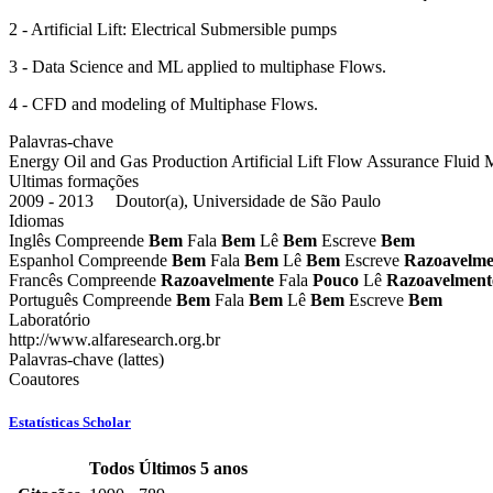
2 - Artificial Lift: Electrical Submersible pumps
3 - Data Science and ML applied to multiphase Flows.
4 - CFD and modeling of Multiphase Flows.
Palavras-chave
Energy
Oil and Gas Production
Artificial Lift
Flow Assurance
Fluid 
Ultimas formações
2009 - 2013 Doutor(a), Universidade de São Paulo
Idiomas
Inglês
Compreende
Bem
Fala
Bem
Lê
Bem
Escreve
Bem
Espanhol
Compreende
Bem
Fala
Bem
Lê
Bem
Escreve
Razoavelme
Francês
Compreende
Razoavelmente
Fala
Pouco
Lê
Razoavelment
Português
Compreende
Bem
Fala
Bem
Lê
Bem
Escreve
Bem
Laboratório
http://www.alfaresearch.org.br
Palavras-chave (lattes)
Coautores
Estatísticas Scholar
Todos
Últimos 5 anos
Estatísticas