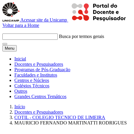
Acessar site da Unicamp
Voltar para a Home
Busca por termos gerais
Menu
Inicial
Docentes e Pesquisadores
Programas de Pós-Graduação
Faculdades e Institutos
Centros e Núcleos
Colégios Técnicos
Outros
Grandes Centros Temáticos
Início
Docentes e Pesquisadores
COTIL - COLEGIO TECNICO DE LIMEIRA
MAURICIO FERNANDO MARTINATTI RODRIGUES