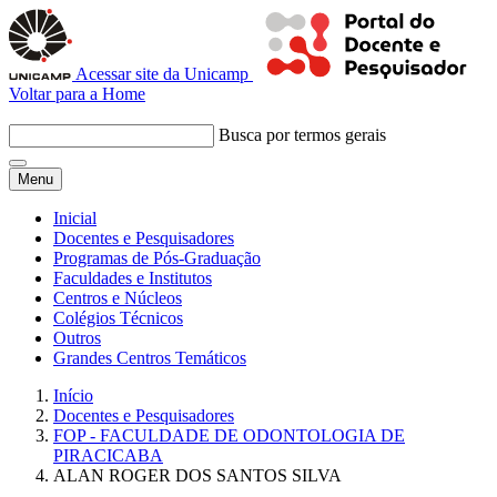
Acessar site da Unicamp
Voltar para a Home
Busca por termos gerais
Menu
Inicial
Docentes e Pesquisadores
Programas de Pós-Graduação
Faculdades e Institutos
Centros e Núcleos
Colégios Técnicos
Outros
Grandes Centros Temáticos
Início
Docentes e Pesquisadores
FOP - FACULDADE DE ODONTOLOGIA DE
PIRACICABA
ALAN ROGER DOS SANTOS SILVA