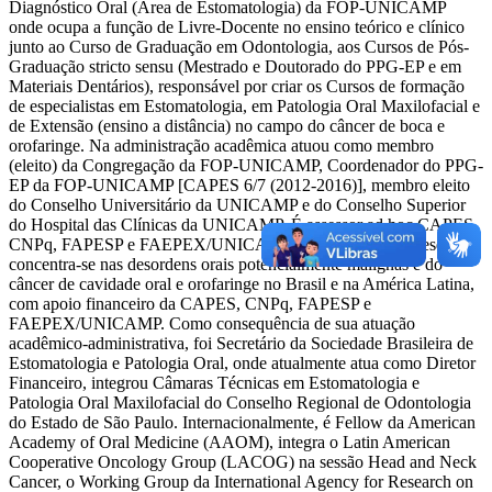
Diagnóstico Oral (Área de Estomatologia) da FOP-UNICAMP
onde ocupa a função de Livre-Docente no ensino teórico e clínico
junto ao Curso de Graduação em Odontologia, aos Cursos de Pós-
Graduação stricto sensu (Mestrado e Doutorado do PPG-EP e em
Materiais Dentários), responsável por criar os Cursos de formação
de especialistas em Estomatologia, em Patologia Oral Maxilofacial e
de Extensão (ensino a distância) no campo do câncer de boca e
orofaringe. Na administração acadêmica atuou como membro
(eleito) da Congregação da FOP-UNICAMP, Coordenador do PPG-
EP da FOP-UNICAMP [CAPES 6/7 (2012-2016)], membro eleito
do Conselho Universitário da UNICAMP e do Conselho Superior
do Hospital das Clínicas da UNICAMP. É assessor ad hoc CAPES,
CNPq, FAPESP e FAEPEX/UNICAMP. Sua atuação em pesquisa
concentra-se nas desordens orais potencialmente malignas e do
câncer de cavidade oral e orofaringe no Brasil e na América Latina,
com apoio financeiro da CAPES, CNPq, FAPESP e
FAEPEX/UNICAMP. Como consequência de sua atuação
acadêmico-administrativa, foi Secretário da Sociedade Brasileira de
Estomatologia e Patologia Oral, onde atualmente atua como Diretor
Financeiro, integrou Câmaras Técnicas em Estomatologia e
Patologia Oral Maxilofacial do Conselho Regional de Odontologia
do Estado de São Paulo. Internacionalmente, é Fellow da American
Academy of Oral Medicine (AAOM), integra o Latin American
Cooperative Oncology Group (LACOG) na sessão Head and Neck
Cancer, o Working Group da International Agency for Research on