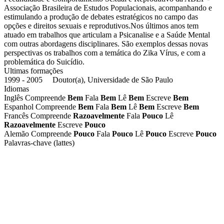
Associação Brasileira de Estudos Populacionais, acompanhando e
estimulando a produção de debates estratégicos no campo das
opções e direitos sexuais e reprodutivos.Nos últimos anos tem
atuado em trabalhos que articulam a Psicanalise e a Saúde Mental
com outras abordagens disciplinares. São exemplos dessas novas
perspectivas os trabalhos com a temática do Zika Vírus, e com a
problemática do Suicídio.
Ultimas formações
1999 - 2005 Doutor(a), Universidade de São Paulo
Idiomas
Inglês
Compreende
Bem
Fala
Bem
Lê
Bem
Escreve
Bem
Espanhol
Compreende
Bem
Fala
Bem
Lê
Bem
Escreve
Bem
Francês
Compreende
Razoavelmente
Fala
Pouco
Lê
Razoavelmente
Escreve
Pouco
Alemão
Compreende
Pouco
Fala
Pouco
Lê
Pouco
Escreve
Pouco
Palavras-chave (lattes)