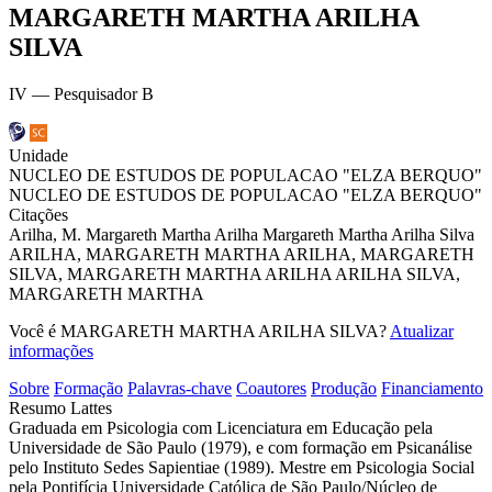
MARGARETH MARTHA ARILHA
SILVA
IV — Pesquisador B
Unidade
NUCLEO DE ESTUDOS DE POPULACAO "ELZA BERQUO"
NUCLEO DE ESTUDOS DE POPULACAO "ELZA BERQUO"
Citações
Arilha, M.
Margareth Martha Arilha
Margareth Martha Arilha Silva
ARILHA, MARGARETH MARTHA
ARILHA, MARGARETH
SILVA, MARGARETH MARTHA ARILHA
ARILHA SILVA,
MARGARETH MARTHA
Você é MARGARETH MARTHA ARILHA SILVA?
Atualizar
informações
Sobre
Formação
Palavras-chave
Coautores
Produção
Financiamento
Resumo Lattes
Graduada em Psicologia com Licenciatura em Educação pela
Universidade de São Paulo (1979), e com formação em Psicanálise
pelo Instituto Sedes Sapientiae (1989). Mestre em Psicologia Social
pela Pontifícia Universidade Católica de São Paulo/Núcleo de