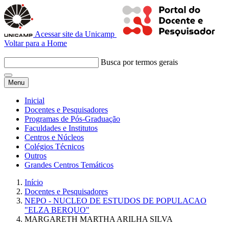
Acessar site da Unicamp
Voltar para a Home
Busca por termos gerais
Menu
Inicial
Docentes e Pesquisadores
Programas de Pós-Graduação
Faculdades e Institutos
Centros e Núcleos
Colégios Técnicos
Outros
Grandes Centros Temáticos
Início
Docentes e Pesquisadores
NEPO - NUCLEO DE ESTUDOS DE POPULACAO
"ELZA BERQUO"
MARGARETH MARTHA ARILHA SILVA