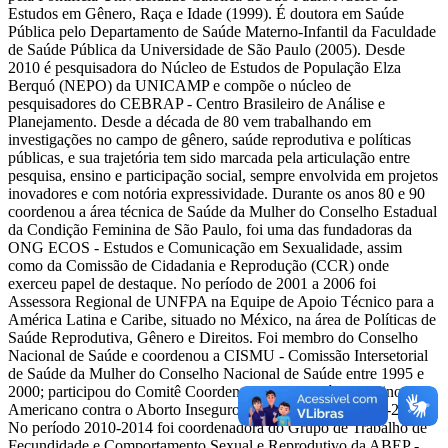
Estudos em Gênero, Raça e Idade (1999). É doutora em Saúde
Pública pelo Departamento de Saúde Materno-Infantil da Faculdade
de Saúde Pública da Universidade de São Paulo (2005). Desde
2010 é pesquisadora do Núcleo de Estudos de População Elza
Berquó (NEPO) da UNICAMP e compõe o núcleo de
pesquisadores do CEBRAP - Centro Brasileiro de Análise e
Planejamento. Desde a década de 80 vem trabalhando em
investigações no campo de gênero, saúde reprodutiva e políticas
públicas, e sua trajetória tem sido marcada pela articulação entre
pesquisa, ensino e participação social, sempre envolvida em projetos
inovadores e com notória expressividade. Durante os anos 80 e 90
coordenou a área técnica de Saúde da Mulher do Conselho Estadual
da Condição Feminina de São Paulo, foi uma das fundadoras da
ONG ECOS - Estudos e Comunicação em Sexualidade, assim
como da Comissão de Cidadania e Reprodução (CCR) onde
exerceu papel de destaque. No período de 2001 a 2006 foi
Assessora Regional de UNFPA na Equipe de Apoio Técnico para a
América Latina e Caribe, situado no México, na área de Políticas de
Saúde Reprodutiva, Gênero e Direitos. Foi membro do Conselho
Nacional de Saúde e coordenou a CISMU - Comissão Intersetorial
de Saúde da Mulher do Conselho Nacional de Saúde entre 1995 e
2000; participou do Comitê Coordenador do Consórcio Latino
Americano contra o Aborto Inseguro (CLACAI) entre 2009-2014.
No período 2010-2014 foi coordenadora do Grupo de Trabalho de
Fecundidade e Comportamento Sexual e Reprodutivo da ABEP -