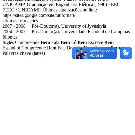
UNICAMP, Graduação em Engenharia Elétrica (1990) FEEC
FEEC / UNICAMP, Últimas atualizações no link:
https://sites.google.com/site/tutifornari/
Ultimas formações
2007 - 2008 Pós-Doutor(a), University of Jyväskylä
2004 - 2007 Pós-Doutor(a), Universidade Estadual de Campinas
Idiomas
Inglês
Compreende
Bem
Fala
Bem
Lê
Bem
Escreve
Bem
Espanhol
Compreende
Bem
Fala
Bem
Lê
Bem
Escreve
Pouco
Palavras-chave (lattes)