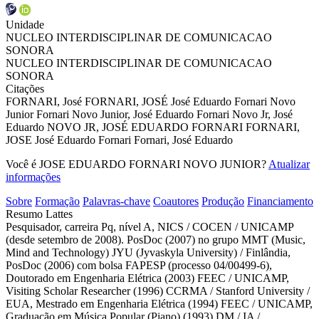
Unidade
NUCLEO INTERDISCIPLINAR DE COMUNICACAO
SONORA
NUCLEO INTERDISCIPLINAR DE COMUNICACAO
SONORA
Citações
FORNARI, José
FORNARI, JOSÉ
José Eduardo Fornari Novo
Junior
Fornari Novo Junior, José Eduardo
Fornari Novo Jr, José
Eduardo
NOVO JR, JOSÉ EDUARDO FORNARI
FORNARI,
JOSE
José Eduardo Fornari
Fornari, José Eduardo
Você é JOSE EDUARDO FORNARI NOVO JUNIOR?
Atualizar
informações
Sobre
Formação
Palavras-chave
Coautores
Produção
Financiamento
Resumo Lattes
Pesquisador, carreira Pq, nível A, NICS / COCEN / UNICAMP
(desde setembro de 2008). PosDoc (2007) no grupo MMT (Music,
Mind and Technology) JYU (Jyvaskyla University) / Finlândia,
PosDoc (2006) com bolsa FAPESP (processo 04/00499-6),
Doutorado em Engenharia Elétrica (2003) FEEC / UNICAMP,
Visiting Scholar Researcher (1996) CCRMA / Stanford University /
EUA, Mestrado em Engenharia Elétrica (1994) FEEC / UNICAMP,
Graduação em Música Popular (Piano) (1993) DM / IA /