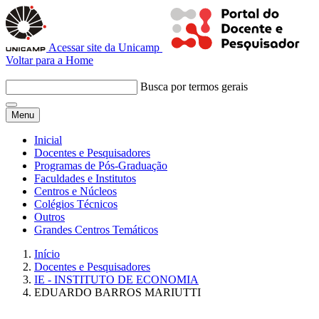
Acessar site da Unicamp
Voltar para a Home
Busca por termos gerais
Menu
Inicial
Docentes e Pesquisadores
Programas de Pós-Graduação
Faculdades e Institutos
Centros e Núcleos
Colégios Técnicos
Outros
Grandes Centros Temáticos
Início
Docentes e Pesquisadores
IE - INSTITUTO DE ECONOMIA
EDUARDO BARROS MARIUTTI