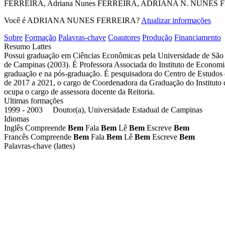
FERREIRA, Adriana Nunes
FERREIRA, ADRIANA N.
NUNES FE
Você é ADRIANA NUNES FERREIRA?
Atualizar informações
Sobre
Formação
Palavras-chave
Coautores
Produção
Financiamento
Resumo Lattes
Possui graduação em Ciências Econômicas pela Universidade de São
de Campinas (2003). É Professora Associada do Instituto de Econom
graduação e na pós-graduação. É pesquisadora do Centro de Estudo
de 2017 a 2021, o cargo de Coordenadora da Graduação do Instituto 
ocupa o cargo de assessora docente da Reitoria.
Ultimas formações
1999 - 2003 Doutor(a), Universidade Estadual de Campinas
Idiomas
Inglês
Compreende
Bem
Fala
Bem
Lê
Bem
Escreve
Bem
Francês
Compreende
Bem
Fala
Bem
Lê
Bem
Escreve
Bem
Palavras-chave (lattes)