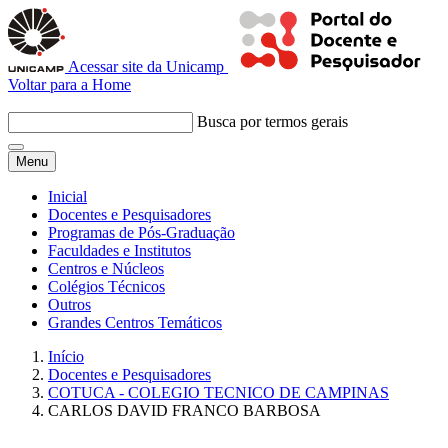
Acessar site da Unicamp
Voltar para a Home
Busca por termos gerais
Menu
Inicial
Docentes e Pesquisadores
Programas de Pós-Graduação
Faculdades e Institutos
Centros e Núcleos
Colégios Técnicos
Outros
Grandes Centros Temáticos
Início
Docentes e Pesquisadores
COTUCA - COLEGIO TECNICO DE CAMPINAS
CARLOS DAVID FRANCO BARBOSA