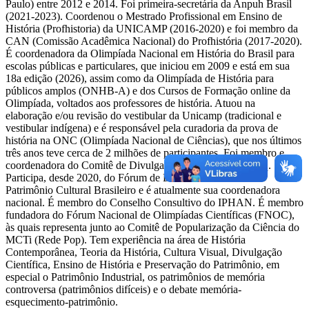
Paulo) entre 2012 e 2014. Foi primeira-secretária da Anpuh Brasil
(2021-2023). Coordenou o Mestrado Profissional em Ensino de
História (Profhistoria) da UNICAMP (2016-2020) e foi membro da
CAN (Comissão Acadêmica Nacional) do Profhistória (2017-2020).
É coordenadora da Olimpíada Nacional em História do Brasil para
escolas públicas e particulares, que iniciou em 2009 e está em sua
18a edição (2026), assim como da Olimpíada de História para
públicos amplos (ONHB-A) e dos Cursos de Formação online da
Olimpíada, voltados aos professores de história. Atuou na
elaboração e/ou revisão do vestibular da Unicamp (tradicional e
vestibular indígena) e é responsável pela curadoria da prova de
história na ONC (Olimpíada Nacional de Ciências), que nos últimos
três anos teve cerca de 2 milhões de participantes. Foi membro e
coordenadora do Comitê de Divulgação Científica do CNPq.
Participa, desde 2020, do Fórum de Entidades em defesa do
Patrimônio Cultural Brasileiro e é atualmente sua coordenadora
nacional. É membro do Conselho Consultivo do IPHAN. É membro
fundadora do Fórum Nacional de Olimpíadas Científicas (FNOC),
às quais representa junto ao Comitê de Popularização da Ciência do
MCTi (Rede Pop). Tem experiência na área de História
Contemporânea, Teoria da História, Cultura Visual, Divulgação
Científica, Ensino de História e Preservação do Patrimônio, em
especial o Patrimônio Industrial, os patrimônios de memória
controversa (patrimônios difíceis) e o debate memória-
esquecimento-patrimônio.