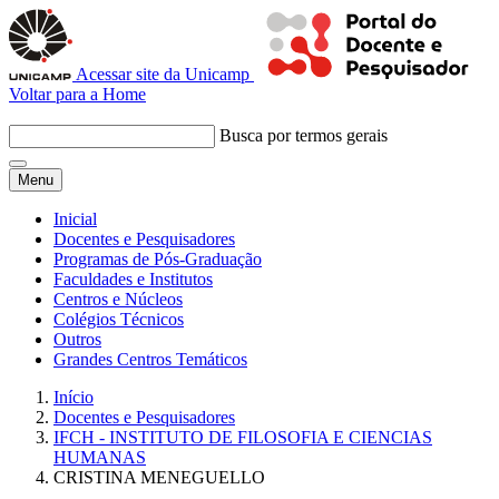
Acessar site da Unicamp
Voltar para a Home
Busca por termos gerais
Menu
Inicial
Docentes e Pesquisadores
Programas de Pós-Graduação
Faculdades e Institutos
Centros e Núcleos
Colégios Técnicos
Outros
Grandes Centros Temáticos
Início
Docentes e Pesquisadores
IFCH - INSTITUTO DE FILOSOFIA E CIENCIAS
HUMANAS
CRISTINA MENEGUELLO