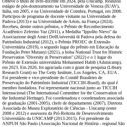
Obteve o título de livre-docente em 2024, pela Unicamp. Realizou
estágio de pós-doutoramento na Universidade de Veneza (IUAV),
Itália, em 2005, e na Universidade de Coimbra, Portugal, em 2008.
Participou de programa de docente visitante na Universidade de
Padova (2013) e na Universidade de Artois, na França (2024).
Recebeu, dentre outros prêmios, o Prêmio de Reconhecimento
Acadêmico Zeferino Vaz (2011), a Medalha ''Ippolito Nievo'' da
Associazione degli Amici DellUniversità di Padova pela defesa do
Patrimônio Industrial (2012), o Prêmio PROEC de Extensão
Universitária (2019), o segundo lugar do prêmio em Educação da
Fundação Peter Muranyi (2021), a bolsa National Trust for Historic
Preservation ''Diversity in Preservation'' (2022) e o 1 lugar do
Prêmio de Extensão universitária Mohammed Habib (Adunicamp),
em 2023. Em 2026, foi agraciada com o grant de pesquisa (Library
Research Grant) no The Getty Institute, Los Angeles, CA, EUA .
Foi presidente e vice-presidente do Comitê Brasileiro de
Preservação do Patrimônio Industrial (TICCIH-Brasil), do qual é
membro fundadora. Foi representante nacional junto ao TICCIH
Internacional (The International Committee for the Conservation of
the Industrial Heritage). Foi coordenadora e coordenadora associada
de graduação (2001-2005), chefe de departamento (2007), Diretora
Associada do Museu Exploratório de Ciências - Unicamp (entre
2008 e 2012) e assessora da Pró-Reitoria de Desenvolvimento
Universitário da UNICAMP (2013-2015). Foi presidente da
ANPUH São Paulo (Associação Nacional de História - regional São