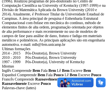
(1996). Realizou programas de pós-doutorado no Centro de
Computação Científica na University of Kentucky (1997-1999) e na
Divisão de Matemática Aplicada da Brown University (2010 e
2014). Atualmente, é Professor Titular da Universidade Estadual de
Campinas. A área principal de pesquisa é Enhenharia Estrutural
Computacional com ênfase em mecânica do contínuo, método de
elementos finitos de alta ordem, programação orientada por objetos
de alta performance e mais recentemente no uso de modelos de
campos de fase para análise de dano, fratura e fadiga em materiais
metálicos e poliméricos. As principais aplicações são em engenharia
automotiva. e-mail: mlb@fem.unicamp.br
Ultimas formações
2014 - 2015 Pós-Doutor(a), Brown University
2010 - 2010 Pós-Doutor(a), Brown University
1997 - 1999 Pós-Doutor(a), University of Kentucky
Idiomas
Inglês
Compreende
Bem
Fala
Bem
Lê
Bem
Escreve
Bem
Espanhol
Compreende
Bem
Fala
Pouco
Lê
Bem
Escreve
Pouco
Francês
Compreende
Razoavelmente
Fala
Pouco
Lê
Razoavelmente
Escreve
Pouco
Palavras-chave (lattes)