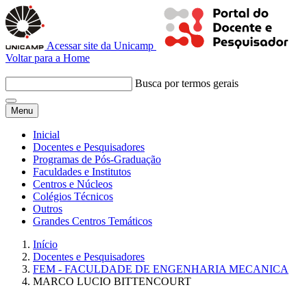
Acessar site da Unicamp
Voltar para a Home
Busca por termos gerais
Menu
Inicial
Docentes e Pesquisadores
Programas de Pós-Graduação
Faculdades e Institutos
Centros e Núcleos
Colégios Técnicos
Outros
Grandes Centros Temáticos
Início
Docentes e Pesquisadores
FEM - FACULDADE DE ENGENHARIA MECANICA
MARCO LUCIO BITTENCOURT