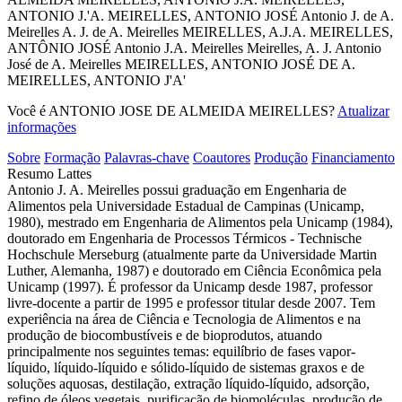
ANTONIO J.'A.
MEIRELLES, ANTONIO JOSÉ
Antonio J. de A.
Meirelles
A. J. de A. Meirelles
MEIRELLES, A.J.A.
MEIRELLES,
ANTÔNIO JOSÉ
Antonio J.A. Meirelles
Meirelles, A. J.
Antonio
José de A. Meirelles
MEIRELLES, ANTONIO JOSÉ DE A.
MEIRELLES, ANTONIO J'A'
Você é ANTONIO JOSE DE ALMEIDA MEIRELLES?
Atualizar
informações
Sobre
Formação
Palavras-chave
Coautores
Produção
Financiamento
Resumo Lattes
Antonio J. A. Meirelles possui graduação em Engenharia de
Alimentos pela Universidade Estadual de Campinas (Unicamp,
1980), mestrado em Engenharia de Alimentos pela Unicamp (1984),
doutorado em Engenharia de Processos Térmicos - Technische
Hochschule Merseburg (atualmente parte da Universidade Martin
Luther, Alemanha, 1987) e doutorado em Ciência Econômica pela
Unicamp (1997). É professor da Unicamp desde 1987, professor
livre-docente a partir de 1995 e professor titular desde 2007. Tem
experiência na área de Ciência e Tecnologia de Alimentos e na
produção de biocombustíveis e de bioprodutos, atuando
principalmente nos seguintes temas: equilíbrio de fases vapor-
líquido, líquido-líquido e sólido-líquido de sistemas graxos e de
soluções aquosas, destilação, extração líquido-líquido, adsorção,
refino de óleos vegetais, purificação de biomoléculas, produção de