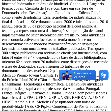
bioetanol hidratado e anidro e de biodiesel. Ganhou o 1 Lugar do
Prêmio Jovem Cientista de 1989 com base em sua Tese de
Doutorado sobre Desidratação de Etanol usando Etileno Glicol
como agente desidratante. Essa tecnologia foi industrializada no
final da década de 90 e durante os anos 2000 e início dos anos 2010
atingiu cerca de 30 da produção nacional de álcool anidro. A
tecnologia representou uma das inovações na produção de etanol
implementadas no setor sucroalcooleiro brasileiro. Suas atividades
em economia estiveram focadas em teoria monetária e no
desenvolvimento de modelos macroeconômicos de inspiração
keynesiana, com uma dezena de trabalhos publicados. Tem quase
300 artigos publicados em revistas de circulação internacional, com
fator H entre 44 e 47, dependendo da base de dados bibliográficas,
orientou 62 e coorientou 20 trabalhos entre dissertações de mestrado
e teses de doutorados, supervisionou 15 trabalhos de pós-
doutoramento e desenvolveu 12 patentes/solicitações de patente.
Além do Prêmio Jovem Cientista 1989, ganhou também o 1 Lugar
do Prêmio Jabuti 2016 (Câmara Brasileira do Livro) na categoria
Engenharias, Tecnologias e Informática. Desenvolveu atividades
conjuntas de pesquisa com professores da Alemanha, Portugal,
França, Bélgica, Dinamarca e Estados Unidos e com pesquisadores
brasileiros da UFPA, UFRN, USP, UNESP, EMBRAPA, UENF,
UFMT. Antonio J. A. Meirelles é pesquisador com bolsa de
produtividade 1A do CNPq.Foi Coordenador de Pós-Graduação da
Faculdade de Engenharia de Alimentos (FEA/Unicamp) de 10/2011