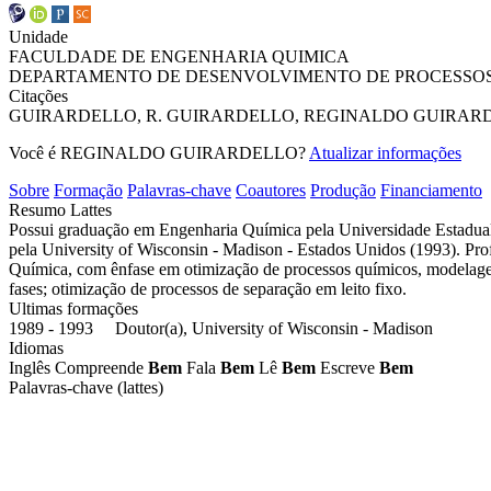
Unidade
FACULDADE DE ENGENHARIA QUIMICA
DEPARTAMENTO DE DESENVOLVIMENTO DE PROCESSOS
Citações
GUIRARDELLO, R.
GUIRARDELLO, REGINALDO
GUIRARD
Você é REGINALDO GUIRARDELLO?
Atualizar informações
Sobre
Formação
Palavras-chave
Coautores
Produção
Financiamento
Resumo Lattes
Possui graduação em Engenharia Química pela Universidade Estadua
pela University of Wisconsin - Madison - Estados Unidos (1993). Pro
Química, com ênfase em otimização de processos químicos, modelagem 
fases; otimização de processos de separação em leito fixo.
Ultimas formações
1989 - 1993 Doutor(a), University of Wisconsin - Madison
Idiomas
Inglês
Compreende
Bem
Fala
Bem
Lê
Bem
Escreve
Bem
Palavras-chave (lattes)