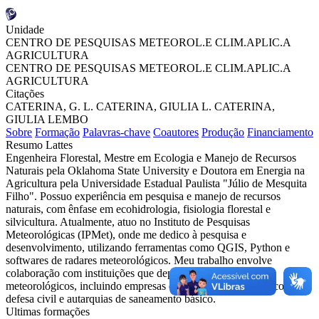
Unidade
CENTRO DE PESQUISAS METEOROL.E CLIM.APLIC.A
AGRICULTURA
CENTRO DE PESQUISAS METEOROL.E CLIM.APLIC.A
AGRICULTURA
Citações
CATERINA, G. L.
CATERINA, GIULIA L.
CATERINA,
GIULIA LEMBO
Sobre
Formação
Palavras-chave
Coautores
Produção
Financiamento
Resumo Lattes
Engenheira Florestal, Mestre em Ecologia e Manejo de Recursos
Naturais pela Oklahoma State University e Doutora em Energia na
Agricultura pela Universidade Estadual Paulista "Júlio de Mesquita
Filho". Possuo experiência em pesquisa e manejo de recursos
naturais, com ênfase em ecohidrologia, fisiologia florestal e
silvicultura. Atualmente, atuo no Instituto de Pesquisas
Meteorológicas (IPMet), onde me dedico à pesquisa e
desenvolvimento, utilizando ferramentas como QGIS, Python e
softwares de radares meteorológicos. Meu trabalho envolve
colaboração com instituições que dependem de dados
meteorológicos, incluindo empresas do setor produtivo, agrícola,
defesa civil e autarquias de saneamento básico.
Ultimas formações