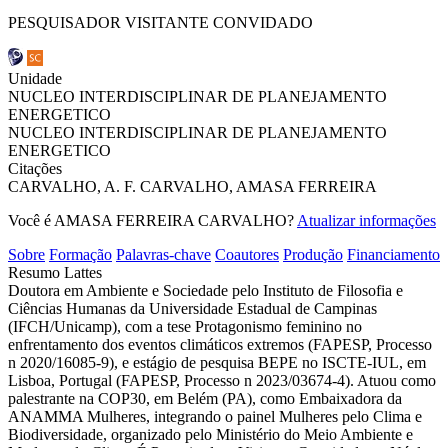
PESQUISADOR VISITANTE CONVIDADO
Unidade
NUCLEO INTERDISCIPLINAR DE PLANEJAMENTO
ENERGETICO
NUCLEO INTERDISCIPLINAR DE PLANEJAMENTO
ENERGETICO
Citações
CARVALHO, A. F.
CARVALHO, AMASA FERREIRA
Você é AMASA FERREIRA CARVALHO?
Atualizar informações
Sobre
Formação
Palavras-chave
Coautores
Produção
Financiamento
Resumo Lattes
Doutora em Ambiente e Sociedade pelo Instituto de Filosofia e
Ciências Humanas da Universidade Estadual de Campinas
(IFCH/Unicamp), com a tese Protagonismo feminino no
enfrentamento dos eventos climáticos extremos (FAPESP, Processo
n 2020/16085-9), e estágio de pesquisa BEPE no ISCTE-IUL, em
Lisboa, Portugal (FAPESP, Processo n 2023/03674-4). Atuou como
palestrante na COP30, em Belém (PA), como Embaixadora da
ANAMMA Mulheres, integrando o painel Mulheres pelo Clima e
Biodiversidade, organizado pelo Ministério do Meio Ambiente e