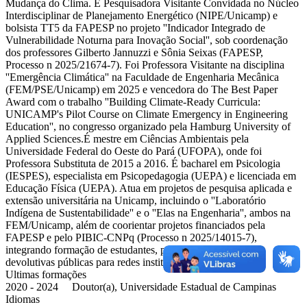
Mudança do Clima. É Pesquisadora Visitante Convidada no Núcleo
Interdisciplinar de Planejamento Energético (NIPE/Unicamp) e
bolsista TT5 da FAPESP no projeto ''Indicador Integrado de
Vulnerabilidade Noturna para Inovação Social'', sob coordenação
dos professores Gilberto Jannuzzi e Sônia Seixas (FAPESP,
Processo n 2025/21674-7). Foi Professora Visitante na disciplina
''Emergência Climática'' na Faculdade de Engenharia Mecânica
(FEM/PSE/Unicamp) em 2025 e vencedora do The Best Paper
Award com o trabalho ''Building Climate-Ready Curricula:
UNICAMP's Pilot Course on Climate Emergency in Engineering
Education'', no congresso organizado pela Hamburg University of
Applied Sciences.É mestre em Ciências Ambientais pela
Universidade Federal do Oeste do Pará (UFOPA), onde foi
Professora Substituta de 2015 a 2016. É bacharel em Psicologia
(IESPES), especialista em Psicopedagogia (UEPA) e licenciada em
Educação Física (UEPA). Atua em projetos de pesquisa aplicada e
extensão universitária na Unicamp, incluindo o ''Laboratório
Indígena de Sustentabilidade'' e o ''Elas na Engenharia'', ambos na
FEM/Unicamp, além de coorientar projetos financiados pela
FAPESP e pelo PIBIC-CNPq (Processo n 2025/14015-7),
integrando formação de estudantes, produção científica e
devolutivas públicas para redes institucionais e territórios.
Ultimas formações
2020 - 2024 Doutor(a), Universidade Estadual de Campinas
Idiomas