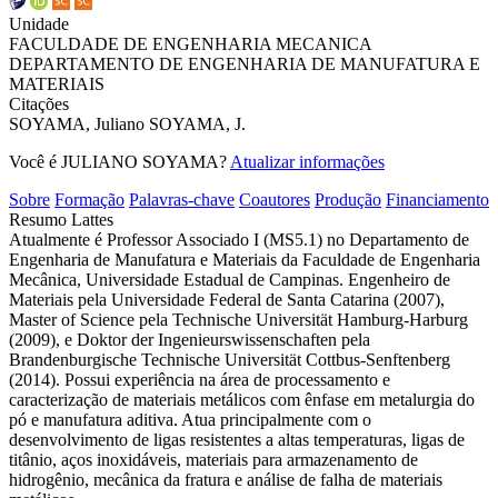
Unidade
FACULDADE DE ENGENHARIA MECANICA
DEPARTAMENTO DE ENGENHARIA DE MANUFATURA E
MATERIAIS
Citações
SOYAMA, Juliano
SOYAMA, J.
Você é JULIANO SOYAMA?
Atualizar informações
Sobre
Formação
Palavras-chave
Coautores
Produção
Financiamento
Resumo Lattes
Atualmente é Professor Associado I (MS5.1) no Departamento de
Engenharia de Manufatura e Materiais da Faculdade de Engenharia
Mecânica, Universidade Estadual de Campinas. Engenheiro de
Materiais pela Universidade Federal de Santa Catarina (2007),
Master of Science pela Technische Universität Hamburg-Harburg
(2009), e Doktor der Ingenieurswissenschaften pela
Brandenburgische Technische Universität Cottbus-Senftenberg
(2014). Possui experiência na área de processamento e
caracterização de materiais metálicos com ênfase em metalurgia do
pó e manufatura aditiva. Atua principalmente com o
desenvolvimento de ligas resistentes a altas temperaturas, ligas de
titânio, aços inoxidáveis, materiais para armazenamento de
hidrogênio, mecânica da fratura e análise de falha de materiais