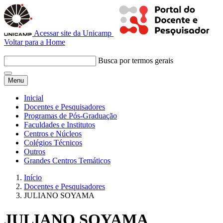
Acessar site da Unicamp
Voltar para a Home
Busca por termos gerais
Menu
Inicial
Docentes e Pesquisadores
Programas de Pós-Graduação
Faculdades e Institutos
Centros e Núcleos
Colégios Técnicos
Outros
Grandes Centros Temáticos
Início
Docentes e Pesquisadores
JULIANO SOYAMA
JULIANO SOYAMA