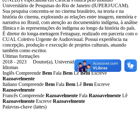
Universitário de Pesquisas do Rio de Janeiro (IUPERJ/UCAM).
Sua pesquisa concentra-se no cinema brasileiro, na teoria e na
história do cinema, explorando as relações entre imagem, memória e
narrativa no Brasil, com atenção ao documentário indígena, à análise
fílmica e às representações do indígena ao longo da história do país.
É diretor do longa-metragem Feiraguay, realizado em parceria com o
CUAL Coletivo Urgente de Audiovisual. Possui experiência na
concepção, produção e execução de projetos culturais, atuando
também como escritor.
Ultimas formações
2018 - 2023 Doutor(a), Universidade Federal da Bahia
Idiomas
Inglês
Compreende
Bem
Fala
Bem
Lê
Bem
Escreve
Razoavelmente
Italiano
Compreende
Bem
Fala
Bem
Lê
Bem
Escreve
Razoavelmente
Francês
Compreende
Razoavelmente
Fala
Razoavelmente
Lê
Razoavelmente
Escreve
Razoavelmente
Palavras-chave (lattes)