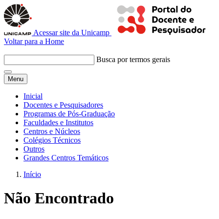
Acessar site da Unicamp
Voltar para a Home
Busca por termos gerais
Menu
Inicial
Docentes e Pesquisadores
Programas de Pós-Graduação
Faculdades e Institutos
Centros e Núcleos
Colégios Técnicos
Outros
Grandes Centros Temáticos
Início
Não Encontrado