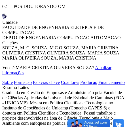
02 — POS-DOUTORANDO-OM
Unidade
FACULDADE DE ENGENHARIA ELETRICA E DE
COMPUTACAO
DEPTO DE ENGENHARIA COMPUTACAO AUTOMACAO
Citações
SOUZA, M. C.
SOUZA, M.C.O
SOUZA, MARIA CRISTINA
OLIVEIRA
CRISTINA OLIVEIRA SOUZA, MARIA
SOUZA,
MARIA
OLIVEIRA SOUZA, MARIA CRISTINA
Você é MARIA CRISTINA OLIVEIRA SOUZA?
Atualizar
informações
Sobre
Formação
Palavras-chave
Coautores
Produção
Financiamento
Resumo Lattes
Graduada em Gestão de Empresas e Administração pela Faculdade
de Ciências Aplicadas da Universidade Estadual de Campinas (FCA
- UNICAMP). Mestra em Política Científica e Tecnológica no
Instituto de Geociências da Unicamp (Conceito CAPES 6) e
doutora em Política Científica e Tecnológica. Possui trabalhos e
projetos desenvolvidos na área de Ciência, Tecnologia e Meio
Ambiente com enfoques na política energética no contexto de uma