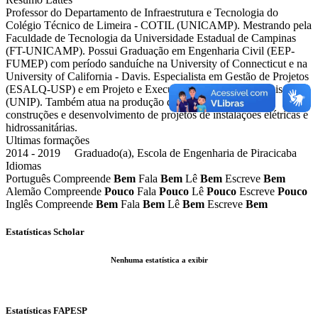
Professor do Departamento de Infraestrutura e Tecnologia do
Colégio Técnico de Limeira - COTIL (UNICAMP). Mestrando pela
Faculdade de Tecnologia da Universidade Estadual de Campinas
(FT-UNICAMP). Possui Graduação em Engenharia Civil (EEP-
FUMEP) com período sanduíche na University of Connecticut e na
University of California - Davis. Especialista em Gestão de Projetos
(ESALQ-USP) e em Projeto e Execução de Sistemas Prediais
(UNIP). Também atua na produção de modelos virtuais para
construções e desenvolvimento de projetos de instalações elétricas e
hidrossanitárias.
Ultimas formações
2014 - 2019 Graduado(a), Escola de Engenharia de Piracicaba
Idiomas
Português
Compreende
Bem
Fala
Bem
Lê
Bem
Escreve
Bem
Alemão
Compreende
Pouco
Fala
Pouco
Lê
Pouco
Escreve
Pouco
Inglês
Compreende
Bem
Fala
Bem
Lê
Bem
Escreve
Bem
Estatísticas Scholar
Nenhuma estatística a exibir
Estatísticas FAPESP