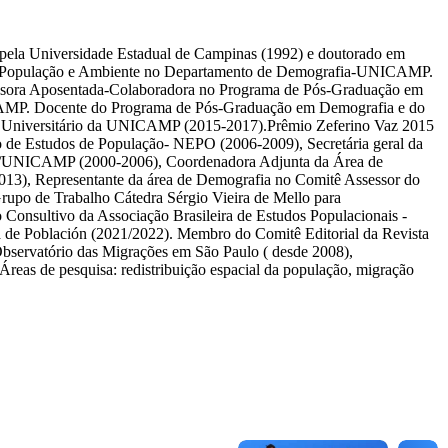
 pela Universidade Estadual de Campinas (1992) e doutorado em
a de População e Ambiente no Departamento de Demografia-UNICAMP.
fessora Aposentada-Colaboradora no Programa de Pós-Graduação em
AMP. Docente do Programa de Pós-Graduação em Demografia e do
o Universitário da UNICAMP (2015-2017).Prêmio Zeferino Vaz 2015
e Estudos de População- NEPO (2006-2009), Secretária geral da
CH/UNICAMP (2000-2006), Coordenadora Adjunta da Área de
3), Representante da área de Demografia no Comitê Assessor do
po de Trabalho Cátedra Sérgio Vieira de Mello para
nsultivo da Associação Brasileira de Estudos Populacionais -
 de Población (2021/2022). Membro do Comitê Editorial da Revista
bservatório das Migrações em São Paulo ( desde 2008),
eas de pesquisa: redistribuição espacial da população, migração