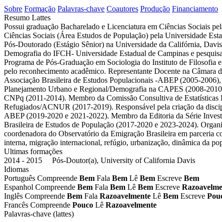
Sobre
Formação
Palavras-chave
Coautores
Produção
Financiamento
Resumo Lattes
Possui graduação Bacharelado e Licenciatura em Ciências Sociais pe
Ciências Sociais (Área Estudos de População) pela Universidade E
Pós-Doutorado (Estágio Sênior) na Universidade da Califórnia, Da
Demografia do IFCH- Universidade Estadual de Campinas e pesqu
Programa de Pós-Graduação em Sociologia do Instituto de Filosof
pelo reconhecimento acadêmico. Representante Docente na Câmara 
Associação Brasileira de Estudos Populacionais -ABEP (2005-200
Planejamento Urbano e Regional/Demografia na CAPES (2008-2010),
CNPq (2011-2014). Membro da Comissão Consultiva de Estatísticas
Refugiados/ACNUR (2017-2019). Responsável pela criação da discip
ABEP (2019-2020 e 2021-2022). Membro da Editoria da Série Investi
Brasileira de Estudos de População (2017-2020 e 2023-2024). Organ
coordenadora do Observatório da Emigração Brasileira em parceria c
interna, migração internacional, refúgio, urbanização, dinâmica da po
Ultimas formações
2014 - 2015 Pós-Doutor(a), University of California Davis
Idiomas
Português
Compreende
Bem
Fala
Bem
Lê
Bem
Escreve
Bem
Espanhol
Compreende
Bem
Fala
Bem
Lê
Bem
Escreve
Razoavelme
Inglês
Compreende
Bem
Fala
Razoavelmente
Lê
Bem
Escreve
Pou
Francês
Compreende
Pouco
Lê
Razoavelmente
Palavras-chave (lattes)