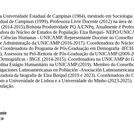
la Universidade Estadual de Campinas (1984), mestrado em Sociologia
stadual de Campinas (1999), Professora Livre Docente (2012) na áre
vis (2014-2015).Bolsista Produtividade PQ A/CNPq. Atualmente é Pro
isadora do Núcleo de Estudos de População Elza Berquó- NEPO/UNIC
ia e Ciências Humanas - UNICAMP. Representante Docente no Conselh
de Administração da UNICAMP (2016-2017). Coordenadora do Núcleo d
6), Coordenadora do Programa de Pós-Graduação em Demografia -IF
 Assessora na Pró-Reitoria de Pós-Graduação da UNICAMP (2009-201
 Demográficas - IBGE (2014-2015). Coordenadora na UNICAMP do Gru
lina Estágio Humanitário na UNICAMP (2019). Membro do Conselho Co
gaciones Latinoamericanas en Población -Asociación Latinoamericana
izadora da biografia de Elza Berquó (2019 e 2023). Coordenadora do O
om a Universidade de Lisboa e a Universidade do Minho (2023-2025). Ár
pulação.
nte
co