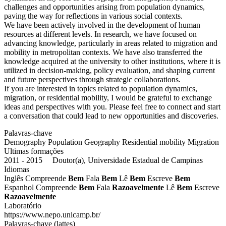
challenges and opportunities arising from population dynamics,
paving the way for reflections in various social contexts.
We have been actively involved in the development of human
resources at different levels. In research, we have focused on
advancing knowledge, particularly in areas related to migration and
mobility in metropolitan contexts. We have also transferred the
knowledge acquired at the university to other institutions, where it is
utilized in decision-making, policy evaluation, and shaping current
and future perspectives through strategic collaborations.
If you are interested in topics related to population dynamics,
migration, or residential mobility, I would be grateful to exchange
ideas and perspectives with you. Please feel free to connect and start
a conversation that could lead to new opportunities and discoveries.
Palavras-chave
Demography
Population Geography
Residential mobility
Migration
Ultimas formações
2011 - 2015 Doutor(a), Universidade Estadual de Campinas
Idiomas
Inglês
Compreende
Bem
Fala
Bem
Lê
Bem
Escreve
Bem
Espanhol
Compreende
Bem
Fala
Razoavelmente
Lê
Bem
Escreve
Razoavelmente
Laboratório
https://www.nepo.unicamp.br/
Palavras-chave (lattes)