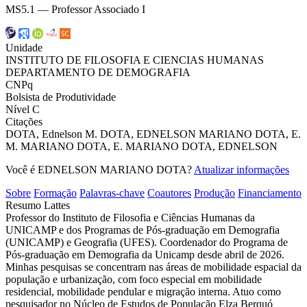
MS5.1 — Professor Associado I
Unidade
INSTITUTO DE FILOSOFIA E CIENCIAS HUMANAS
DEPARTAMENTO DE DEMOGRAFIA
CNPq
Bolsista de Produtividade
Nível C
Citações
DOTA, Ednelson M.
DOTA, EDNELSON MARIANO
DOTA, E.
M.
MARIANO DOTA, E.
MARIANO DOTA, EDNELSON
Você é EDNELSON MARIANO DOTA?
Atualizar informações
Sobre
Formação
Palavras-chave
Coautores
Produção
Financiamento
Resumo Lattes
Professor do Instituto de Filosofia e Ciências Humanas da
UNICAMP e dos Programas de Pós-graduação em Demografia
(UNICAMP) e Geografia (UFES). Coordenador do Programa de
Pós-graduação em Demografia da Unicamp desde abril de 2026.
Minhas pesquisas se concentram nas áreas de mobilidade espacial da
população e urbanização, com foco especial em mobilidade
residencial, mobilidade pendular e migração interna. Atuo como
pesquisador no Núcleo de Estudos de População Elza Berquó