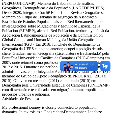
(NEPO/UNICAMP). Membro do Laboratório de análises
Geográficas, Demográficas e da População (LAGEDEP/UFES).
Desde 2020, integro o Comitê Editorial da Revista Geografares.
Membro do Grupo de Trabalho de Migração da Associação
Brasileira de Estudos Populacionais e da Red Iberoamericana de
Investigaciones sobre Migraciones y Movilidad Espacial de la
Población (RIIMEP), além da Red Población, territorio y habitát da
Asociación Latinoamericana de Población e da Commission on
Global Change and Human Mobility, da União Geógrafica
Internacional (IGU). Em 2018, fui Chefe do Departamento de
Geografia da UFES e, no ano anterior, ocupei a posição de sub-
chefe. Graduei-me em Geografia (Licenciatura e Bacharelado) pela
Pontifícia Universidade Católica de Campinas (PUC-Campinas) em
2007, onde retornei como professor em 2010 e posteriormente entre
2012 e 2015. Durante esse período, também desempenhei funções
administrativas, como Integrador Acadêmico de Graduação (2013) e
membro do Grupo de Apoio Pedagógico da PROGRAD (2014 e
2015). Obtive meu mestrado (2011) e doutorado (2015) em
Demografia pela Universidade Estadual de Campinas (UNICAMP),
com dissertação e tese focadas em migração intrametropolitana e
processos urbanos e regionais.
Atividades de Pesquisa
My professional journey is closely connected to population
dynamics. In my role as a Geographer-Demographer, I analyze