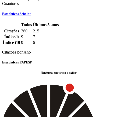
Coautores
Estatísticas Scholar
Todos
Últimos 5 anos
Estatísticas
Citações
360
215
Scholar
Índice-h
9
7
do
Índice i10
9
6
docente
Citações por Ano
Estatísticas FAPESP
Nenhuma estatística a exibir