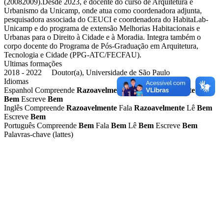
(20082009).Desde 2023, é docente do curso de Arquitetura e
Urbanismo da Unicamp, onde atua como coordenadora adjunta,
pesquisadora associada do CEUCI e coordenadora do HabitaLab-
Unicamp e do programa de extensão Melhorias Habitacionais e
Urbanas para o Direito à Cidade e à Moradia. Integra também o
corpo docente do Programa de Pós-Graduação em Arquitetura,
Tecnologia e Cidade (PPG-ATC/FECFAU).
Ultimas formações
2018 - 2022 Doutor(a), Universidade de São Paulo
Idiomas
Espanhol
Compreende
Razoavelmente
Fala
Razoavelmente
Lê
Bem
Escreve
Bem
Inglês
Compreende
Razoavelmente
Fala
Razoavelmente
Lê
Bem
Escreve
Bem
Português
Compreende
Bem
Fala
Bem
Lê
Bem
Escreve
Bem
Palavras-chave (lattes)