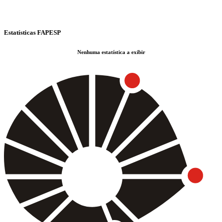
Estatísticas FAPESP
Nenhuma estatística a exibir