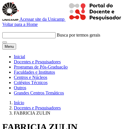
Acessar site da Unicamp
Voltar para a Home
Busca por termos gerais
Menu
Inicial
Docentes e Pesquisadores
Programas de Pós-Graduação
Faculdades e Institutos
Centros e Núcleos
Colégios Técnicos
Outros
Grandes Centros Temáticos
Início
Docentes e Pesquisadores
FABRICIA ZULIN
FABRICIA ZULIN