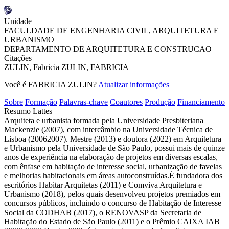
Unidade
FACULDADE DE ENGENHARIA CIVIL, ARQUITETURA E
URBANISMO
DEPARTAMENTO DE ARQUITETURA E CONSTRUCAO
Citações
ZULIN, Fabricia
ZULIN, FABRICIA
Você é FABRICIA ZULIN?
Atualizar informações
Sobre
Formação
Palavras-chave
Coautores
Produção
Financiamento
Resumo Lattes
Arquiteta e urbanista formada pela Universidade Presbiteriana
Mackenzie (2007), com intercâmbio na Universidade Técnica de
Lisboa (20062007). Mestre (2013) e doutora (2022) em Arquitetura
e Urbanismo pela Universidade de São Paulo, possui mais de quinze
anos de experiência na elaboração de projetos em diversas escalas,
com ênfase em habitação de interesse social, urbanização de favelas
e melhorias habitacionais em áreas autoconstruídas.É fundadora dos
escritórios Habitar Arquitetas (2011) e Comviva Arquitetura e
Urbanismo (2018), pelos quais desenvolveu projetos premiados em
concursos públicos, incluindo o concurso de Habitação de Interesse
Social da CODHAB (2017), o RENOVASP da Secretaria de
Habitação do Estado de São Paulo (2011) e o Prêmio CAIXA IAB