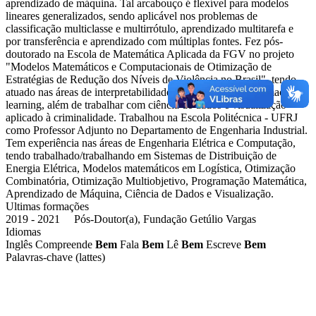
aprendizado de máquina. Tal arcabouço é flexível para modelos
lineares generalizados, sendo aplicável nos problemas de
classificação multiclasse e multirrótulo, aprendizado multitarefa e
por transferência e aprendizado com múltiplas fontes. Fez pós-
doutorado na Escola de Matemática Aplicada da FGV no projeto
"Modelos Matemáticos e Computacionais de Otimização de
Estratégias de Redução dos Níveis de Violência no Brasil", tendo
atuado nas áreas de interpretabilidade e imparcialidade em machine
learning, além de trabalhar com ciência de dados e visualização
aplicado à criminalidade. Trabalhou na Escola Politécnica - UFRJ
como Professor Adjunto no Departamento de Engenharia Industrial.
Tem experiência nas áreas de Engenharia Elétrica e Computação,
tendo trabalhado/trabalhando em Sistemas de Distribuição de
Energia Elétrica, Modelos matemáticos em Logística, Otimização
Combinatória, Otimização Multiobjetivo, Programação Matemática,
Aprendizado de Máquina, Ciência de Dados e Visualização.
Ultimas formações
2019 - 2021 Pós-Doutor(a), Fundação Getúlio Vargas
Idiomas
Inglês
Compreende
Bem
Fala
Bem
Lê
Bem
Escreve
Bem
Palavras-chave (lattes)