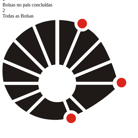
Bolsas no país concluídas
2
Todas as Bolsas