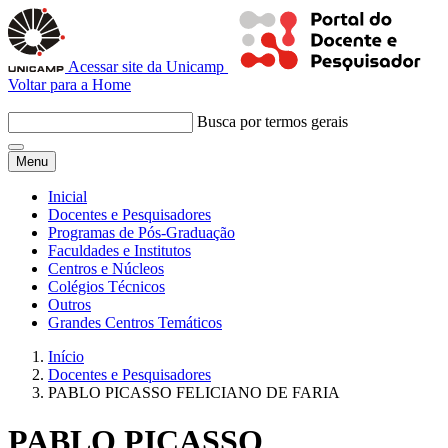
Acessar site da Unicamp
Voltar para a Home
Busca por termos gerais
Menu
Inicial
Docentes e Pesquisadores
Programas de Pós-Graduação
Faculdades e Institutos
Centros e Núcleos
Colégios Técnicos
Outros
Grandes Centros Temáticos
Início
Docentes e Pesquisadores
PABLO PICASSO FELICIANO DE FARIA
PABLO PICASSO