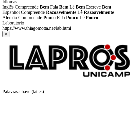
Idiomas
Inglês
Compreende
Bem
Fala
Bem
Lê
Bem
Escreve
Bem
Espanhol
Compreende
Razoavelmente
Lê
Razoavelmente
Alemão
Compreende
Pouco
Fala
Pouco
Lê
Pouco
Laboratório
https://www.thiagomotta.net/lab.html
Imagens
×
de
pesquisa
Palavras-chave (lattes)