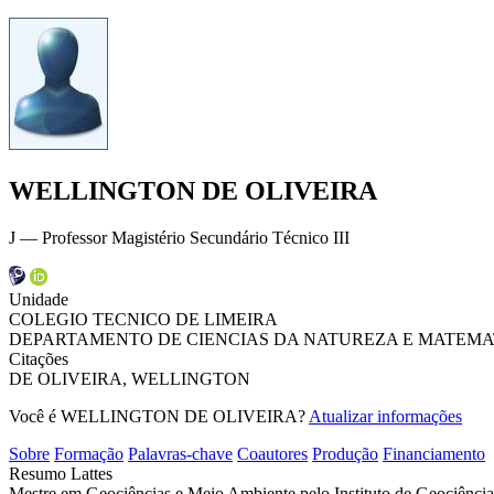
WELLINGTON DE OLIVEIRA
J — Professor Magistério Secundário Técnico III
Unidade
COLEGIO TECNICO DE LIMEIRA
DEPARTAMENTO DE CIENCIAS DA NATUREZA E MATEMA
Citações
DE OLIVEIRA, WELLINGTON
Você é WELLINGTON DE OLIVEIRA?
Atualizar informações
Sobre
Formação
Palavras-chave
Coautores
Produção
Financiamento
Resumo Lattes
Mestre em Geociências e Meio Ambiente pelo Instituto de Geociênci