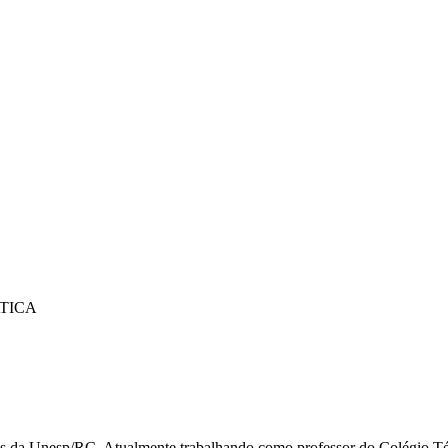
TICA
as da Unesp/RC. Atualmente trabalhando como professor do Colégio T